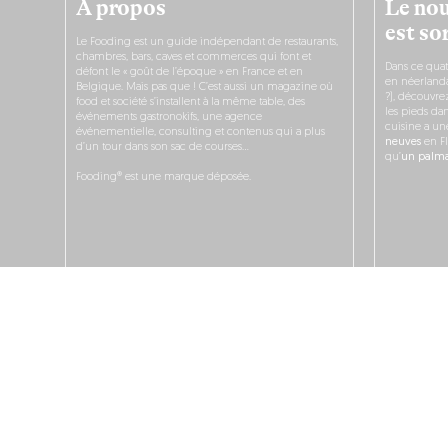
À propos
Le nou
est sor
Le Fooding est un guide indépendant de restaurants,
chambres, bars, caves et commerces qui font et
Dans ce quat
défont le « goût de l’époque » en France et en
en néerlandai
Belgique. Mais pas que ! C’est aussi un magazine où
?), découvr
food et société s’installent à la même table, des
les pieds dan
événements gastronokifs, une agence
cuisine a un
événementielle, consulting et contenus qui a plus
neuves
en Fl
d’un tour dans son sac de courses…
qu’
un palmar
Fooding® est une marque déposée.
JE