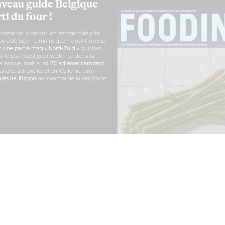
veau guide Belgique
ti du four !
rième opus bigoût (en français côté pile,
s côté face – à moins que ne soit l’inverse
ez
une partie mag « Nord-Zuid »
qui met
s le plat (pays) pour se demander si la
e langue, mais aussi
150 adresses flambant
andre, à Bruxelles et en Wallonie, ainsi
ès de 10 spots
au sommet de la belgitude.
 COMMANDE