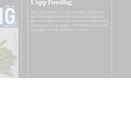
L’app Fooding
Dispo gratuitement sur iOS, notre app compile près
de 3 000 adresses partout en France et en Belgique,
avec une map pour trouver les meilleurs plans autour
de vous ainsi qu’un espace « Mon Fooding » où créer
et partager vos listes de favoris à volonté.
JE LA TÉLÉCHARGE !