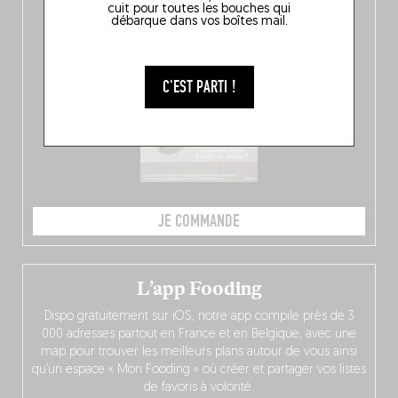
10 spots
au sommet de la belgitude.
cuit pour toutes les bouches qui
débarque dans vos boîtes mail.
C'EST PARTI !
JE COMMANDE
L’app Fooding
Dispo gratuitement sur iOS, notre app compile près de 3
000 adresses partout en France et en Belgique, avec une
map pour trouver les meilleurs plans autour de vous ainsi
qu’un espace « Mon Fooding » où créer et partager vos listes
de favoris à volonté.