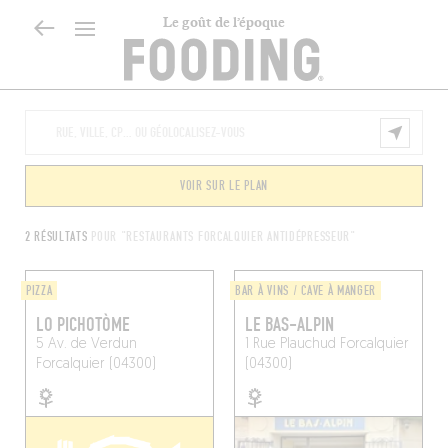
Le goût de l’époque
VOIR SUR LE PLAN
2 RÉSULTATS
POUR "RESTAURANTS FORCALQUIER ANTIDÉPRESSEUR"
PIZZA
BAR À VINS / CAVE À MANGER
LO PICHOTÒME
LE BAS-ALPIN
5 Av. de Verdun
1 Rue Plauchud
Forcalquier
Forcalquier (04300)
(04300)