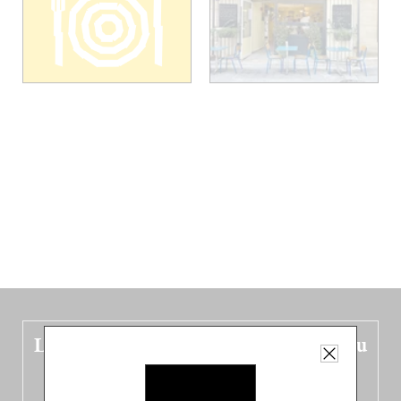
Le nouveau guide Belgique est sorti du
four !
Dans ce quatrième opus bigoût (en français côté pile, en