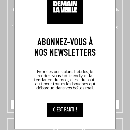
néerlandais côté face – à moins que ne soit l’inverse ?),
découvrez
une partie mag « Nord-Zuid »
qui met les pieds
dans le plat (pays) pour se demander si la cuisine a une
langue, mais aussi
150 adresses flambant neuves
en
Flandre, à Bruxelles et en Wallonie, ainsi qu’
un palmarès de
10 spots
au sommet de la belgitude.
ABONNEZ-VOUS À
NOS NEWSLETTERS
Entre les bons plans hebdos, le
rendez-vous kid-friendly et la
tendance du mois, c'est du tout-
cuit pour toutes les bouches qui
débarque dans vos boîtes mail.
JE COMMANDE
C'EST PARTI !
L’app Fooding