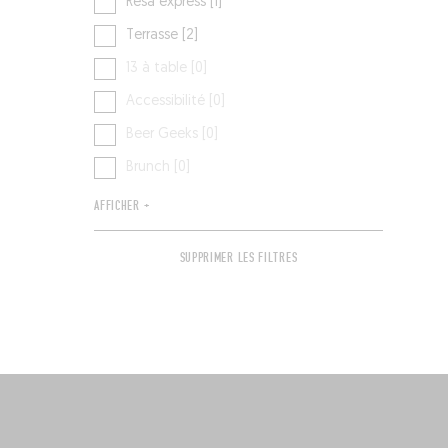
Résa express [1]
Terrasse [2]
13 à table [0]
Accessibilité [0]
Beer Geeks [0]
Brunch [0]
AFFICHER +
SUPPRIMER LES FILTRES