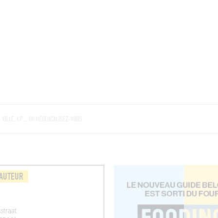
BRES
BARS
COMMERCES
CAVES
RECETTES
"
'AUTEUR
straat