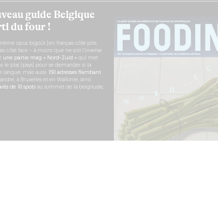
veau guide Belgique
ti du four !
rième opus bigoût (en français côté pile,
s côté face – à moins que ne soit l’inverse
ez
une partie mag « Nord-Zuid »
qui met
s le plat (pays) pour se demander si la
e langue, mais aussi
150 adresses flambant
andre, à Bruxelles et en Wallonie, ainsi
ès de 10 spots
au sommet de la belgitude.
 COMMANDE