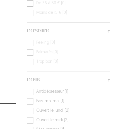
De 36 à 50 € [0]
Moins de 15 € [0]
LES ESSENTIELS
Feeling [0]
Palmarès [0]
Trop bon [0]
LES PLUS
Antidépresseur [1]
Fais-moi mal [1]
Ouvert le lundi [2]
Ouvert le midi [2]