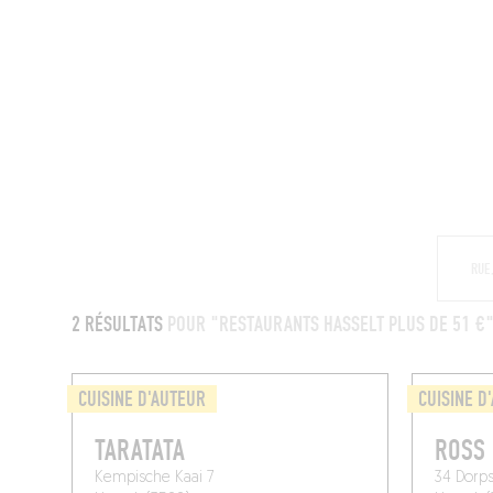
MAGAZINE
RESTAURANTS
CHAM
2 RÉSULTATS
POUR "RESTAURANTS HASSELT PLUS DE 51 €
CUISINE D'AUTEUR
CUISINE D
TARATATA
ROSS
Kempische Kaai 7
34 Dorps