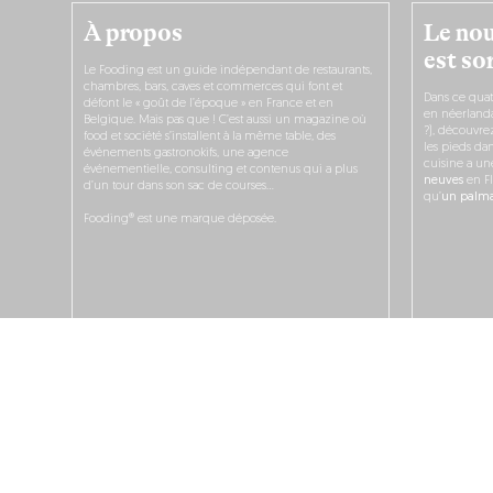
À propos
Le nou
est sor
Le Fooding est un guide indépendant de restaurants,
chambres, bars, caves et commerces qui font et
Dans ce quat
défont le « goût de l’époque » en France et en
en néerlandai
Belgique. Mais pas que ! C’est aussi un magazine où
?), découvr
food et société s’installent à la même table, des
les pieds dan
événements gastronokifs, une agence
cuisine a un
événementielle, consulting et contenus qui a plus
neuves
en Fl
d’un tour dans son sac de courses…
qu’
un palmar
Fooding® est une marque déposée.
JE