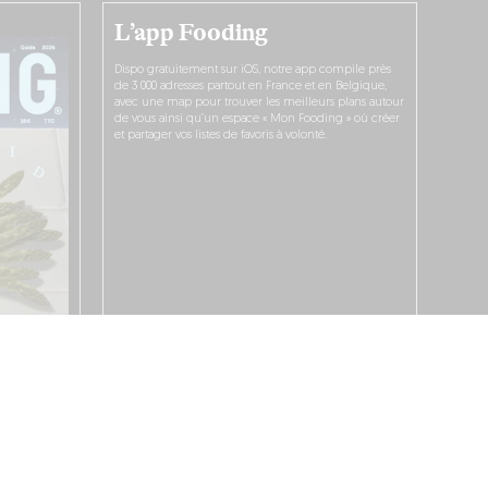
L’app Fooding
Dispo gratuitement sur iOS, notre app compile près
de 3 000 adresses partout en France et en Belgique,
avec une map pour trouver les meilleurs plans autour
de vous ainsi qu’un espace « Mon Fooding » où créer
et partager vos listes de favoris à volonté.
JE LA TÉLÉCHARGE !