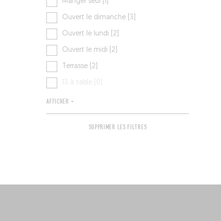
Manger seul [1]
Ouvert le dimanche [3]
Ouvert le lundi [2]
Ouvert le midi [2]
Terrasse [2]
13 à table [0]
AFFICHER +
SUPPRIMER LES FILTRES