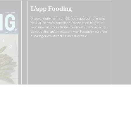
L’app Fooding
Dispo gratuitement sur iOS, notre app compile près
de 3 000 adresses partout en France et en Belgique,
avec une map pour trouver les meilleurs plans autour
de vous ainsi qu’un espace « Mon Fooding » où créer
et partager vos listes de favoris à volonté.
JE LA TÉLÉCHARGE !