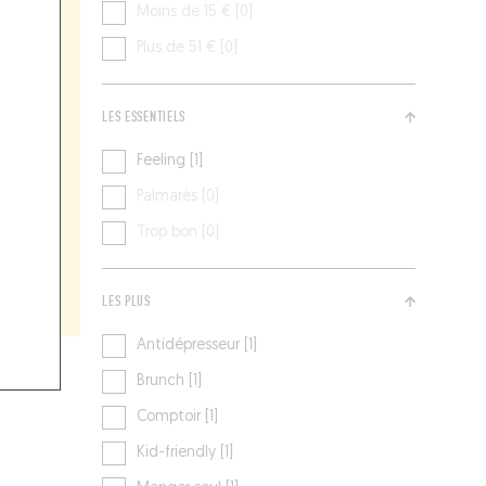
Moins de 15 € [0]
Plus de 51 € [0]
LES ESSENTIELS
Feeling [1]
Palmarès [0]
Trop bon [0]
LES PLUS
Antidépresseur [1]
Brunch [1]
Comptoir [1]
Kid-friendly [1]