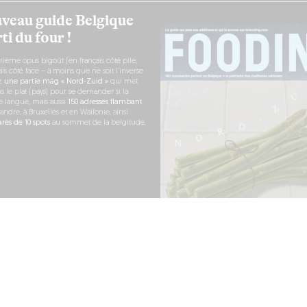
veau guide Belgique
ti du four !
rième opus bigoût (en français côté pile,
s côté face – à moins que ne soit l’inverse
ez
une partie mag « Nord-Zuid »
qui met
s le plat (pays) pour se demander si la
e langue, mais aussi
150 adresses flambant
andre, à Bruxelles et en Wallonie, ainsi
ès de 10 spots
au sommet de la belgitude.
 COMMANDE