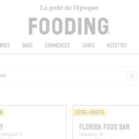
Le goût de l’époque
BRES
BARS
COMMERCES
CAVES
RECETTES
N
LÈCHE-DOIGTS
Y
FLORIDA FOOD BAR
metsplein 4
Vaartkom 43