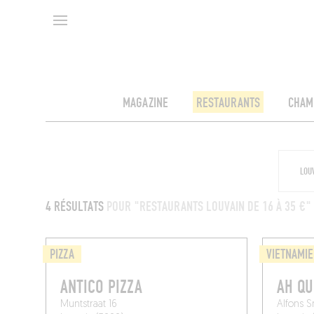
MAGAZINE
RESTAURANTS
CHAM
4 RÉSULTATS
POUR "RESTAURANTS LOUVAIN DE 16 À 35 €"
PIZZA
VIETNAMIE
ANTICO PIZZA
AH QU
Muntstraat 16
Alfons S