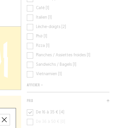
Café [1]
Italien [1]
Lèche-doigts [2]
Phở [1]
Pizza [1]
Planches / Assiettes froides [1]
Sandwichs / Bagels [1]
Vietnamien [1]
AFFICHER +
PRIX
De 16 à 35 € [4]
De 36 à 50 € [0]