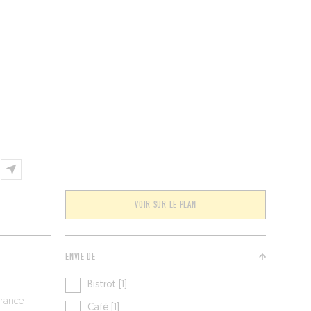
ÉVÉNEMENTS
BELGIQUE
Kids
VOIR SUR LE PLAN
ENVIE DE
Bistrot [1]
France
Café [1]