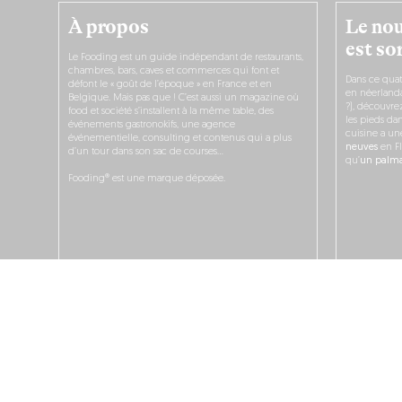
À propos
Le nou
est sor
Le Fooding est un guide indépendant de restaurants,
chambres, bars, caves et commerces qui font et
Dans ce quat
défont le « goût de l’époque » en France et en
en néerlandai
Belgique. Mais pas que ! C’est aussi un magazine où
?), découvr
food et société s’installent à la même table, des
les pieds dan
événements gastronokifs, une agence
cuisine a un
événementielle, consulting et contenus qui a plus
neuves
en Fl
d’un tour dans son sac de courses…
qu’
un palmar
Fooding® est une marque déposée.
JE