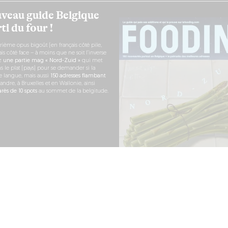
veau guide Belgique
ti du four !
rième opus bigoût (en français côté pile,
s côté face – à moins que ne soit l’inverse
ez
une partie mag « Nord-Zuid »
qui met
s le plat (pays) pour se demander si la
e langue, mais aussi
150 adresses flambant
andre, à Bruxelles et en Wallonie, ainsi
ès de 10 spots
au sommet de la belgitude.
 COMMANDE