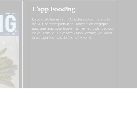
L’app Fooding
Dispo gratuitement sur iOS, notre app compile près
de 3 000 adresses partout en France et en Belgique,
avec une map pour trouver les meilleurs plans autour
de vous ainsi qu’un espace « Mon Fooding » où créer
et partager vos listes de favoris à volonté.
JE LA TÉLÉCHARGE !