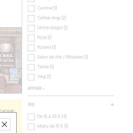
Cantine [1]
Coffee shop [2]
Lèche-doigts [1]
Pizza [1]
Pizzeria [1]
Salon de thé / Pâtisserie [1]
Terroir [1]
Végi [1]
AFFICHER +
PRIX
De 16 à 35 € [4]
Moins de 15 € [1]