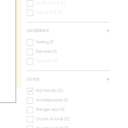
De 36 à 50 € [0]
Plus de 51 € [0]
LES ESSENTIELS
Feeling [1]
Palmarès [1]
Trop bon [0]
LES PLUS
Kid-friendly [5]
Antidépresseur [1]
Manger seul [4]
Ouvert le lundi [2]