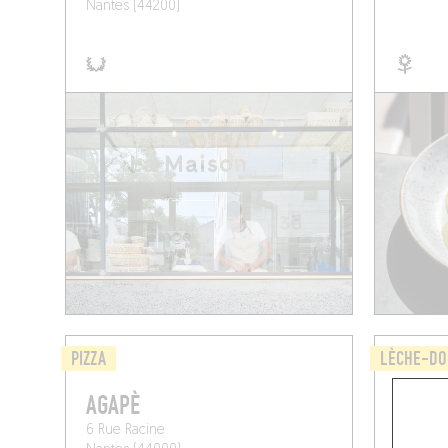
Nantes (44200)
PIZZA
LÈCHE-DO
AGAPÈ
PAWS
6 Rue Racine
31 bis R