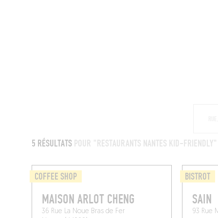
MAGAZINE
RESTAURANTS
CHAM
5 RÉSULTATS
POUR "RESTAURANTS NANTES KID-FRIENDLY"
COFFEE SHOP
BISTROT
MAISON ARLOT CHENG
SAIN
36 Rue La Noue Bras de Fer
93 Rue M