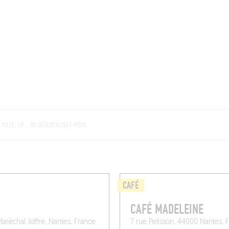
BRES
BARS
COMMERCES
CAVES
RECETTES
CAFÉ
CAFÉ MADELEINE
aréchal Joffre, Nantes, France
7 rue Pelisson, 44000 Nantes, 