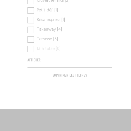
Ouvert le midi [2]
Petit déj' [1]
Résa express [1]
Takeaway [4]
Terrasse [3]
13 à table [0]
AFFICHER +
SUPPRIMER LES FILTRES