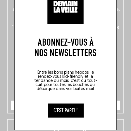
néerlandais côté face – à moins que ne soit l’inverse ?),
découvrez
une partie mag « Nord-Zuid »
qui met les pieds
dans le plat (pays) pour se demander si la cuisine a une
langue, mais aussi
150 adresses flambant neuves
en
Flandre, à Bruxelles et en Wallonie, ainsi qu’
un palmarès de
10 spots
au sommet de la belgitude.
ABONNEZ-VOUS À
NOS NEWSLETTERS
Entre les bons plans hebdos, le
rendez-vous kid-friendly et la
tendance du mois, c'est du tout-
cuit pour toutes les bouches qui
débarque dans vos boîtes mail.
JE COMMANDE
C'EST PARTI !
L’app Fooding