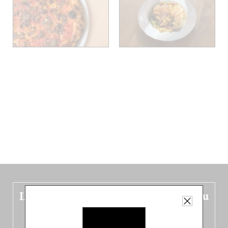
Le nouveau guide Belgique est sorti du
four !
Dans ce quatrième opus bigoût (en français côté pile, en