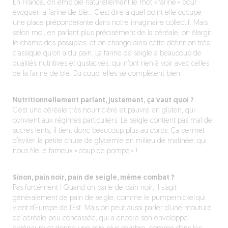
En France, on emploie naturellement le mot « farine » pour
évoquer la farine de blé… C’est dire à quel point elle occupe
une place prépondérante dans notre imaginaire collectif. Mais
selon moi, en parlant plus précisément de la céréale, on élargit
le champ des possibles, et on change ainsi cette définition très
classique qu’on a du pain. La farine de seigle a beaucoup de
qualités nutritives et gustatives, qui n’ont rien à voir avec celles
de la farine de blé. Du coup, elles se complètent bien !
Nutritionnellement parlant, justement, ça vaut quoi ?
C’est une céréale très nourricière et pauvre en gluten, qui
convient aux régimes particuliers. Le seigle contient pas mal de
sucres lents, il tient donc beaucoup plus au corps. Ça permet
d’éviter la petite chute de glycémie en milieu de matinée, qui
nous file le fameux « coup de pompe » !
Sinon, pain noir, pain de seigle, même combat ?
Pas forcément ! Quand on parle de pain noir, il s’agit
généralement de pain de seigle, comme le pumpernickel qui
vient d’Europe de l’Est. Mais on peut aussi parler d’une mouture
de céréale peu concassée, qui a encore son enveloppe