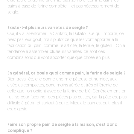
extérieure et donne une mie plus sombre, comme dans les
pains à base de farine complète – et pas nécessairement de
seigle.
Existe-t-il plusieurs variétés de seigle ?
Oui, il y a la Perfomer, la Cantato, la Dukato… Ce qui importe, ce
n’est pas leur goût, mais plutôt ce qu’elles vont apporter à la
fabrication du pain, comme l’élasticité, la tenue, le gluten… On a
tendance à assembler plusieurs variétés, ce sont ces
combinaisons qui vont apporter quelque chose en plus.
En général, ça boule quoi comme pain, la farine de seigle ?
Bien travaillée, elle donne une mie pâteuse et humide, aux
alvéoles compactes, donc moins aérée et très différente de
celle que l’on obtient avec de la farine de blé. Généralement, on
l’utilise pour façonner des pièces plus petites, car la pâte est plus
difficile à pétrir, et surtout à cuire. Mieux le pain est cuit, plus il
est digeste.
Faire son propre pain de seigle à la maison, c’est donc
compliqué ?