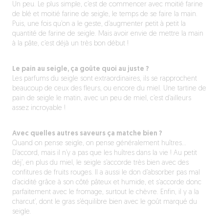
Un peu. Le plus simple, c’est de commencer avec moitié farine
de blé et moitié farine de seigle, le temps de se faire la main.
Puis, une fois qu’on a le geste, d’augmenter petit à petit la
quantité de farine de seigle. Mais avoir envie de mettre la main
à la pâte, c’est déjà un très bon début !
Le pain au seigle, ça goûte quoi au juste ?
Les parfums du seigle sont extraordinaires, ils se rapprochent
beaucoup de ceux des fleurs, ou encore du miel. Une tartine de
pain de seigle le matin, avec un peu de miel, c’est d’ailleurs
assez incroyable !
Avec quelles autres saveurs ça matche bien ?
Quand on pense seigle, on pense généralement huîtres…
D’accord, mais il n’y a pas que les huîtres dans la vie ! Au petit
déj’, en plus du miel, le seigle s’accorde très bien avec des
confitures de fruits rouges. Il a aussi le don d’absorber pas mal
d’acidité grâce à son côté pâteux et humide, et s’accorde donc
parfaitement avec le fromage, surtout le chèvre. Enfin, il y a la
charcut’, dont le gras s’équilibre bien avec le goût marqué du
seigle.