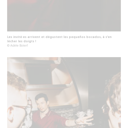
Les invité·es arrivent et dégustent les pequeños bocados, à s’en
lécher les doigts !
© Adèle Boterf