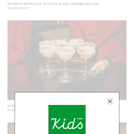
Un décor léché pour la soirée la plus cubelge qui soit...
© Adèle Boterf
Le Pineapple Daiquiri, aussi beau que bon !
© Adèle Boterf