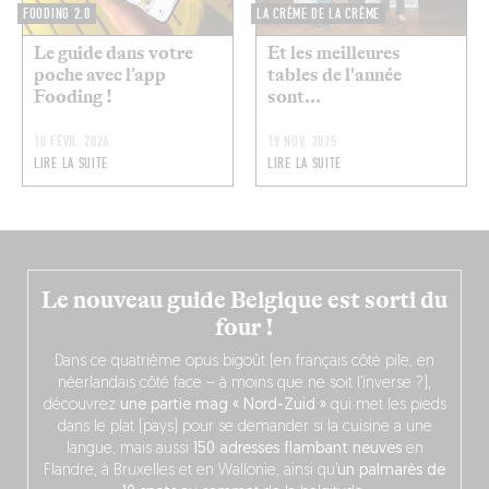
FOODING 2.0
LA CRÈME DE LA CRÈME
Le guide dans votre
Et les meilleures
poche avec l’app
tables de l'année
Fooding !
sont...
10 FÉVR. 2026
19 NOV. 2025
LIRE LA SUITE
LIRE LA SUITE
Le nouveau guide Belgique est sorti du
four !
Dans ce quatrième opus bigoût (en français côté pile, en
néerlandais côté face – à moins que ne soit l’inverse ?),
découvrez
une partie mag « Nord-Zuid »
qui met les pieds
dans le plat (pays) pour se demander si la cuisine a une
langue, mais aussi
150 adresses flambant neuves
en
Flandre, à Bruxelles et en Wallonie, ainsi qu’
un palmarès de