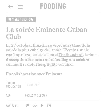
ON Y ÉTAIT BELGIQUE
La soirée Eminente Cuban
Club
Le 27 octobre
,
Bruxelles
a vibré au rythme de
la
soirée la plus
cubelge
de l’année !
Perchés sur
le
rooftop
ultra-
léché
de l’hôtel
The Standard
, le rhum
d’exception Eminente et le
Fooding
ont
célébré
comme il
se doit
l’hospitalité cubaine
…
En collaboration avec Eminente.
DATE DE
13 NOV. 2025
PUBLICATION
PAR
GAËLLE VIEILLEFON
PARTAGER