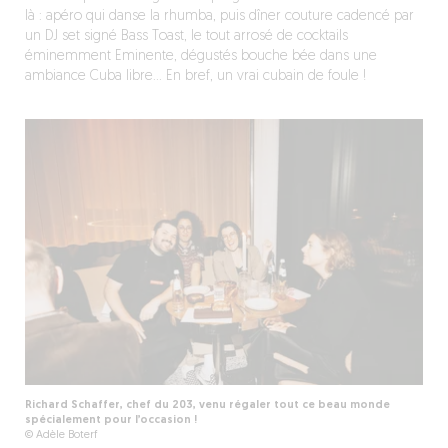
là
:
apéro
qui danse la
rhumba
, puis dîner couture cadencé par
un DJ set signé Bass Toast
,
l
e tout arrosé de cocktails
éminemment Eminente, dégust
é
s
bouche bée dans une
ambiance Cuba libre
… En bref, un
vrai
cubain
de foule !
Richard Schaffer, chef du 203, venu régaler tout ce beau monde
spécialement pour l’occasion !
© Adèle Boterf