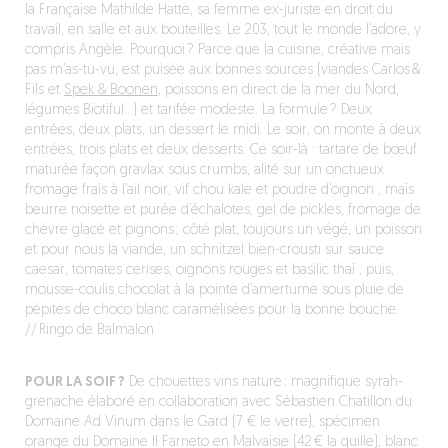
la Française Mathilde Hatte, sa femme ex-juriste en droit du
travail, en salle et aux bouteilles. Le 203, tout le monde l’adore, y
compris Angèle. Pourquoi ? Parce que la cuisine, créative mais
pas m’as-tu-vu, est puisée aux bonnes sources (viandes Carlos &
Fils et
Spek & Boonen
, poissons en direct de la mer du Nord,
légumes Biotiful…) et tarifée modeste. La formule ? Deux
entrées, deux plats, un dessert le midi. Le soir, on monte à deux
entrées, trois plats et deux desserts. Ce soir-là : tartare de bœuf
maturée façon gravlax sous crumbs, alité sur un onctueux
fromage frais à l’ail noir, vif chou kale et poudre d’oignon ; maïs
beurre noisette et purée d’échalotes, gel de pickles, fromage de
chèvre glacé et pignons ; côté plat, toujours un végé, un poisson
et pour nous la viande, un schnitzel bien-crousti sur sauce
caesar, tomates cerises, oignons rouges et basilic thaï ; puis,
mousse-coulis chocolat à la pointe d’amertume sous pluie de
pépites de choco blanc caramélisées pour la bonne bouche.
// Ringo de Balmalon
POUR LA SOIF ?
De chouettes vins nature : magnifique syrah-
grenache élaboré en collaboration avec Sébastien Chatillon du
Domaine Ad Vinum dans le Gard (7 € le verre), spécimen
orange du Domaine Il Farneto en Malvaisie (42 € la quille), blanc