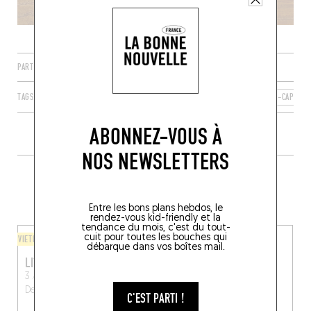
PARTAGER
TAGS
BRUXELLES
SAINT-GILLES
RÉGION DE BRUXELLES-CAPITAL
ABONNEZ-VOUS À
NOS NEWSLETTERS
PLUS DE TABLES DE GENRE À
PROXIMITÉ
Entre les bons plans hebdos, le
rendez-vous kid-friendly et la
tendance du mois, c'est du tout-
cuit pour toutes les bouches qui
VIETNAMIEN
LÈCHE-DOIGTS
débarque dans vos boîtes mail.
LITTLE APO
SOLTI
3 Avenue Adolphe
Chau. de Waterloo 250
Demeur
Bruxelles (1060)
Bruxelles (1060)
C'EST PARTI !