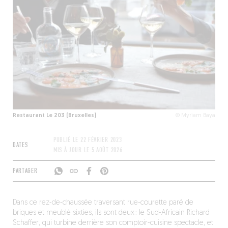
Restaurant Le 203 (Bruxelles)
© Myriam Baya
PUBLIÉ LE
22 FÉVRIER 2023
DATES
MIS À JOUR LE
5 AOÛT 2026
PARTAGER
Dans ce rez-de-chaussée traversant rue-courette paré de
briques et meublé sixties, ils sont deux : le Sud-Africain Richard
Schaffer, qui turbine derrière son comptoir-cuisine spectacle, et