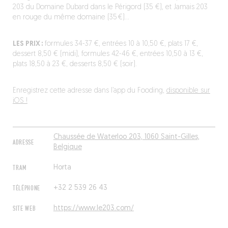
203 du Domaine Dubard dans le Périgord (35 €), et Jamais 203
en rouge du même domaine (35 €)…
LES PRIX :
formules 34-37 €, entrées 10 à 10,50 €, plats 17 €,
dessert 8,50 € (midi), formules 42-46 €, entrées 10,50 à 13 €,
plats 18,50 à 23 €, desserts 8,50 € (soir).
Enregistrez cette adresse dans l’app du Fooding,
disponible sur
iOS !
Chaussée de Waterloo 203, 1060 Saint-Gilles,
ADRESSE
Belgique
TRAM
Horta
TÉLÉPHONE
+32 2 539 26 43
SITE WEB
https://www.le203.com/