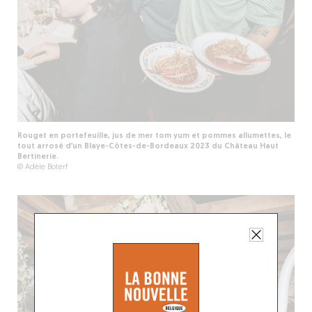
Rouget en portefeuille, jus de mer tom yum et pommes allumettes, le
tout arrosé d’un Blaye-Côtes-de-Bordeaux 2023 du Château Haut
Bertinerie.
© Adèle Boterf