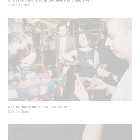
Une salle comble pour des invité·es comblé·es !
© Adèle Boterf
Une dernière huître pour la route ?
© Adèle Boterf