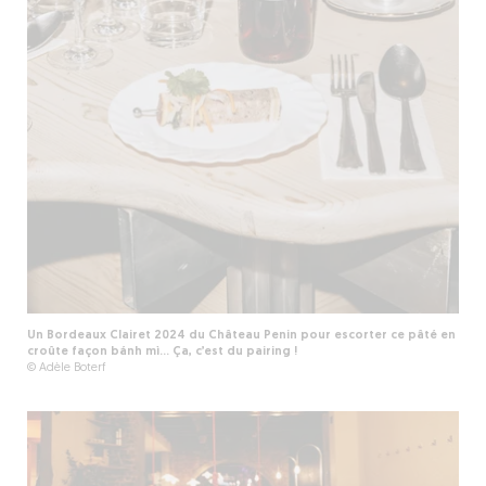
Un Bordeaux Clairet 2024 du Château Penin pour escorter ce pâté en
croûte façon bánh mì... Ça, c’est du pairing !
© Adèle Boterf