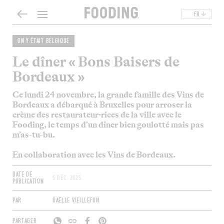
FR
ON Y ÉTAIT BELGIQUE
Le dîner « Bons Baisers de
Bordeaux »
Ce
lundi 24 novembre, la grande famille des Vins de
Bordeaux a débarqué à Bruxelles pour arroser la
crème des
restaurateur·rices
de la ville avec le
Fooding
, le temps d’un dîner bien
goulotté
mais pas
m’as-tu-bu.
En collaboration avec les Vins de Bordeaux
.
DATE DE
5 DÉC. 2025
PUBLICATION
PAR
GAËLLE VIEILLEFON
PARTAGER