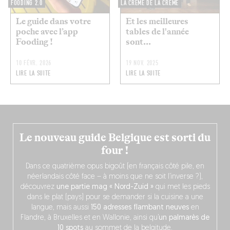
FOODING 2.0
LA CRÈME DE LA CRÈME
Le guide dans votre
Et les meilleures
poche avec l’app
tables de l'année
Fooding !
sont...
10 FÉVR. 2026
19 NOV. 2025
LIRE LA SUITE
LIRE LA SUITE
Le nouveau guide Belgique est sorti du
four !
Dans ce quatrième opus bigoût (en français côté pile, en
néerlandais côté face – à moins que ne soit l’inverse ?),
découvrez
une partie mag « Nord-Zuid »
qui met les pieds
dans le plat (pays) pour se demander si la cuisine a une
langue, mais aussi
150 adresses flambant neuves
en
Flandre, à Bruxelles et en Wallonie, ainsi qu’
un palmarès de
10 spots
au sommet de la belgitude.