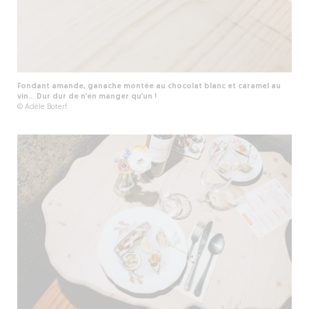
Fondant amande, ganache montée au chocolat blanc et caramel au
vin... Dur dur de n’en manger qu’un !
© Adèle Boterf