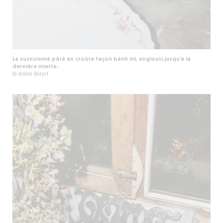
Le susnommé pâté en croûte façon bánh mì, englouti jusqu’à la
dernière miette.
© Adèle Boterf