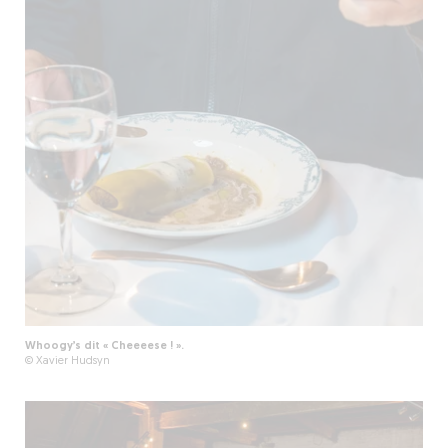
Whoogy’s dit « Cheeeese ! ».
© Xavier Hudsyn