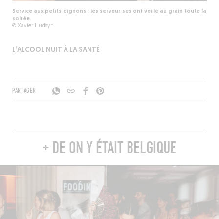
Service aux petits oignons : les serveur·ses ont veillé au grain toute la
soirée.
© Xavier Hudsyn
L’ALCOOL NUIT À LA SANTÉ
PARTAGER
+ DE ON Y ÉTAIT BELGIQUE