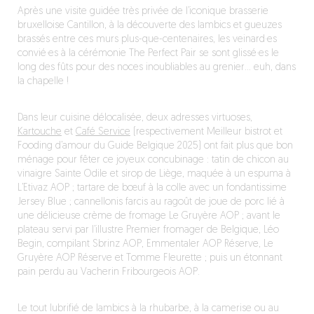
Après une visite guidée très privée de l’iconique brasserie
bruxelloise Cantillon, à la découverte des lambics et gueuzes
brassés entre ces murs plus-que-centenaires, les veinard·es
convié·es à la cérémonie The Perfect Pair se sont glissé·es le
long des fûts pour des noces inoubliables au grenier… euh, dans
la chapelle !
Dans leur cuisine délocalisée, deux adresses virtuoses,
Kartouche
et
Café Service
(respectivement Meilleur bistrot et
Fooding d’amour du Guide Belgique 2025) ont fait plus que bon
ménage pour fêter ce joyeux concubinage : tatin de chicon au
vinaigre Sainte Odile et sirop de Liège, maquée à un espuma à
L’Etivaz AOP ; tartare de bœuf à la colle avec un fondantissime
Jersey Blue ; cannellonis farcis au ragoût de joue de porc lié à
une délicieuse crème de fromage Le Gruyère AOP ; avant le
plateau servi par l’illustre Premier fromager de Belgique, Léo
Begin, compilant Sbrinz AOP, Emmentaler AOP Réserve, Le
Gruyère AOP Réserve et Tomme Fleurette ; puis un étonnant
pain perdu au Vacherin Fribourgeois AOP.
Le tout lubrifié de lambics à la rhubarbe, à la camerise ou au