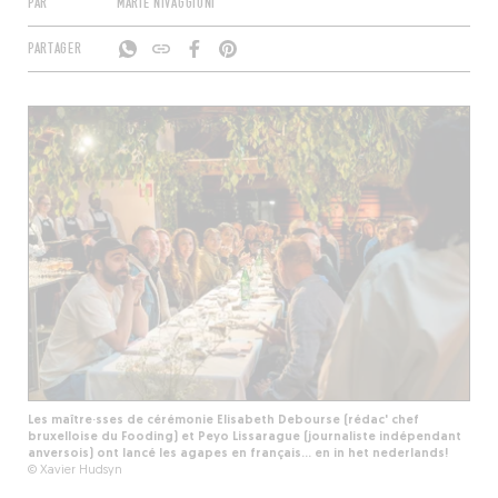
PAR
MARIE NIVAGGIONI
PARTAGER
Les maître·sses de cérémonie Elisabeth Debourse (rédac' chef
bruxelloise du Fooding) et Peyo Lissarague (journaliste indépendant
anversois) ont lancé les agapes en français… en in het nederlands!
© Xavier Hudsyn