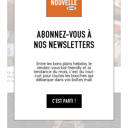
ABONNEZ-VOUS À
NOS NEWSLETTERS
Entre les bons plans hebdos, le
rendez-vous kid-friendly et la
tendance du mois, c'est du tout-
La cuisinière Margaux Tataer, aux côtés de Géry Van Peteghem à
cuit pour toutes les bouches qui
Kartouche, en plein dressage du tartare de bœuf au Jersey Blue.
débarque dans vos boîtes mail.
© Xavier Hudsyn
C'EST PARTI !