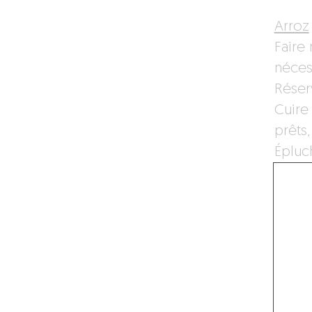
Arroz
Faire 
néces
Réser
Cuire
prêts
Épluch
boyau
Dans u
d’oliv
légèr
Ajoute
reven
Dégla