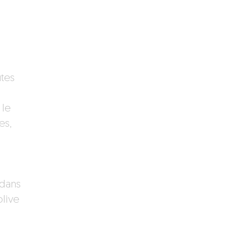
utes
 le
es,
 dans
olive