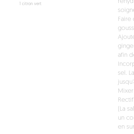
réhyd
1 citron vert
soign
Faire 
gousse
Ajoute
ginge
afin d
Incor
sel. 
jusqu
Mixer 
Rectif
(La sa
un co
en sur