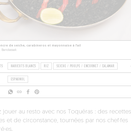
’encre de seiche, carabineros et mayonnaise à l’ail
A. Bandassak
TS
HARICOTS BLANCS
RIZ
SEICHE / POULPE / ENCORNET / CALAMAR
ESPAGNOL
 jouer au resto avec nos Toquéras : des recette
es et de circonstance, tournées par nos chef·fes
é·es.