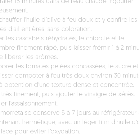
rater 15 minutes dans de l’eau chaude. Égoutter
eusement.
chauffer l’huile d’olive à feu doux et y confire les
s d’ail entières, sans coloration.
r les cascabels réhydratés, le chipotle et le
mbre finement râpé, puis laisser frémir 1 à 2 min
e libérer les arômes.
porer les tomates pelées concassées, le sucre et
Laisser compoter à feu très doux environ 30 minut
’à obtention d’une texture dense et concentrée.
très finement, puis ajouter le vinaigre de xérès.
ier l’assaisonnement.
lmorreta se conserve 5 à 7 jours au réfrigérateur
ntenant hermétique, avec un léger film d’huile d’
face pour éviter l’oxydation.)