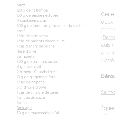
Arroz
120 g de riz Bomba
Cette
100 g de seiche nettoyée
4 carabineros crus
deux 
600 g de fumet de poisson ou de seiche
penda
corsé
1 càs de salmorreta
(
Daro
1 càs de haricots blancs cuits
cuisi
1 càs d’encre de seiche
Huile d’olive
à l’e
Salmorreta
lustré
300 g de tomates pelées
4 gousses d’ail
2 piments Cascabel secs
Dérou
10 g de gingembre frais
1 càc de chipotle
6 cl d’huile d’olive
Salmo
1 càs de vinaigre de xérès
1 pincée de sucre
Sel fin
Équeu
Dressage
50 g de mayonnaise à l’ail