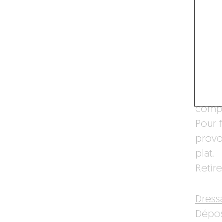
seich
coule
Répar
la poê
penda
Baiss
cuiss
compl
Pour f
provo
plat.
Retire
Dress
Dépose