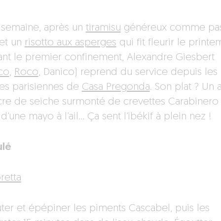
 semaine, après un
tiramisu
généreux comme pa
et un
risotto aux asperges
qui fit fleurir le print
nt le premier confinement, Alexandre Giesbert
co
,
Roco
, Danico) reprend du service depuis les
nes parisiennes de
Casa Pregonda
. Son plat ? Un 
ncre de seiche surmonté de crevettes Carabinero 
 d’une mayo à l’ail… Ça sent l’ibékif à plein nez !
lé
retta
ter et épépiner les piments Cascabel, puis les