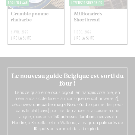
TOQUÉRA 468
JOYEUSES SUCRERIES
Crumble pomme-
Millionaire’s
rhubarbe
Shortbread
6 AVR. 2025
1 DÉC. 2024
LIRE LA SUITE
LIRE LA SUITE
Le nouveau guide Belgique est sorti du
four !
Dans ce quatrième opus bigoût (en français côté pile, en
néerlandais côté face – à moins que ne soit l’inverse ?),
découvrez
une partie mag « Nord-Zuid »
qui met les pieds
dans le plat (pays) pour se demander si la cuisine a une
langue, mais aussi
150 adresses flambant neuves
en
Flandre, à Bruxelles et en Wallonie, ainsi qu’
un palmarès de
10 spots
au sommet de la belgitude.