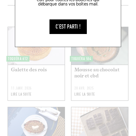
cuit pour toutes les bouches qui
débarque dans vos boîtes mail.
PLUS DE RECETTES DE DESSERTS
C'EST PARTI !
TOQUÉRA 612
TOQUÉRA 554
Galette des rois
Mousse au chocolat
noir et cbd
11 JANV. 2026
20 AVR. 2025
LIRE LA SUITE
LIRE LA SUITE