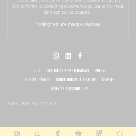
même table, des événements gastronokifs, une agence
événementielle, consulting et contenus qui a plus d’un tour
dans son sac de courses…
Fooding® est une marque déposée.
JOBS
PUBLICITÉS & PARTENARIATS
PRESSE
NOTICES LÉGALES
CONDITIONS D'UTILISATION
COOKIES
DONNÉES PERSONNELLES
©2026 – MMM! SAS / FOODING®