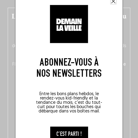
Le nouveau guide Belgique est sorti du
four !
Dans ce quatrième opus bigoût (en français côté pile, en
néerlandais côté face – à moins que ne soit l’inverse ?),
découvrez
une partie mag « Nord-Zuid »
qui met les pieds
dans le plat (pays) pour se demander si la cuisine a une
langue, mais aussi
150 adresses flambant neuves
en
ABONNEZ-VOUS À
Flandre, à Bruxelles et en Wallonie, ainsi qu’
un palmarès de
NOS NEWSLETTERS
10 spots
au sommet de la belgitude.
Entre les bons plans hebdos, le
rendez-vous kid-friendly et la
tendance du mois, c'est du tout-
cuit pour toutes les bouches qui
débarque dans vos boîtes mail.
C'EST PARTI !