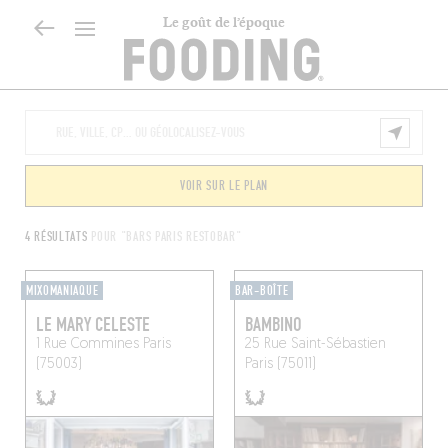
Le goût de l’époque
VOIR SUR LE PLAN
4 RÉSULTATS
POUR "BARS PARIS RESTOBAR"
MIXOMANIAQUE
BAR-BOÎTE
LE MARY CELESTE
BAMBINO
1 Rue Commines
Paris
25 Rue Saint-Sébastien
(75003)
Paris (75011)