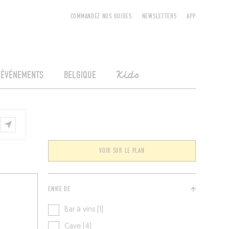
COMMANDEZ NOS GUIDES
NEWSLETTERS
APP
ÉVÉNEMENTS
BELGIQUE
Kids
VOIR SUR LE PLAN
ENVIE DE
Bar à vins [1]
Cave [4]