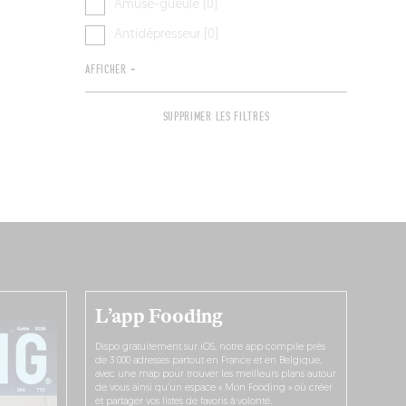
Amuse-gueule [0]
Antidépresseur [0]
AFFICHER +
SUPPRIMER LES FILTRES
L’app Fooding
Dispo gratuitement sur iOS, notre app compile près
de 3 000 adresses partout en France et en Belgique,
avec une map pour trouver les meilleurs plans autour
de vous ainsi qu’un espace « Mon Fooding » où créer
et partager vos listes de favoris à volonté.