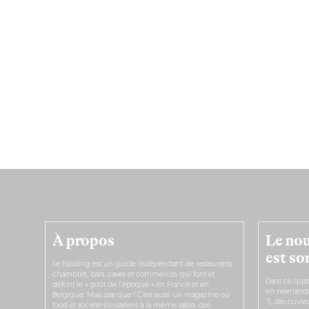
À propos
Le nou
est sor
Le Fooding est un guide indépendant de restaurants,
chambres, bars, caves et commerces qui font et
Dans ce quat
défont le « goût de l’époque » en France et en
en néerlandai
Belgique. Mais pas que ! C’est aussi un magazine où
?), découvr
food et société s’installent à la même table, des