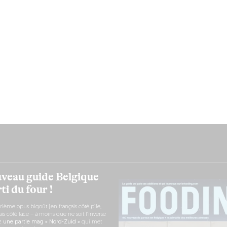
veau guide Belgique
ti du four !
rième opus bigoût (en français côté pile,
s côté face – à moins que ne soit l’inverse
ez
une partie mag « Nord-Zuid »
qui met