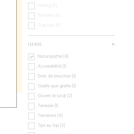
Feeling [0]
Palmarès [0]
Trop bon [0]
LES PLUS
Naturopathe [4]
Accessibilité [1]
Droit de bouchon [1]
Graille que graille [1]
Ouvert le lundi [2]
Terrasse [1]
Terroiriste [4]
Tips au top [3]