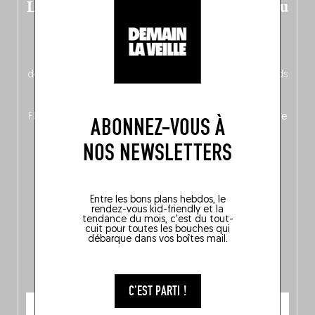
Le nouveau guide Belgique est sorti du
four !
Dans ce quatrième opus bigoût (en français côté pile, en
néerlandais côté face – à moins que ne soit l’inverse ?),
découvrez
une partie mag « Nord-Zuid »
qui met les pieds
dans le plat (pays) pour se demander si la cuisine a une
langue, mais aussi
150 adresses flambant neuves
en
Flandre, à Bruxelles et en Wallonie, ainsi qu’
un palmarès de
ABONNEZ-VOUS À
10 spots
au sommet de la belgitude.
NOS NEWSLETTERS
Entre les bons plans hebdos, le
rendez-vous kid-friendly et la
tendance du mois, c'est du tout-
cuit pour toutes les bouches qui
débarque dans vos boîtes mail.
C'EST PARTI !
JE COMMANDE