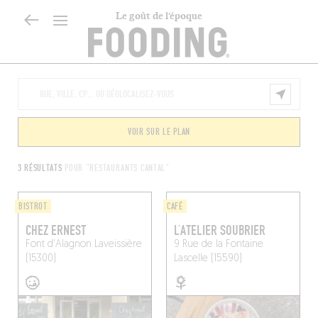
Le goût de l’époque
VOIR SUR LE PLAN
3 RÉSULTATS
POUR "RESTAURANTS CANTAL"
BISTROT
CAFÉ
CHEZ ERNEST
L’ATELIER SOUBRIER
Font d'Alagnon
Laveissière
9 Rue de la Fontaine
(15300)
Lascelle (15590)