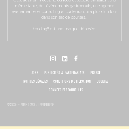
C’est aussi un magazine où food et société s’installent à la
même table, des événements gastronokifs, une agence
événementielle, consulting et contenus qui a plus d’un tour
dans son sac de courses…
Fooding® est une marque déposée.
JOBS
PUBLICITÉS & PARTENARIATS
PRESSE
NOTICES LÉGALES
CONDITIONS D'UTILISATION
COOKIES
DONNÉES PERSONNELLES
©2026 – MMM! SAS / FOODING®