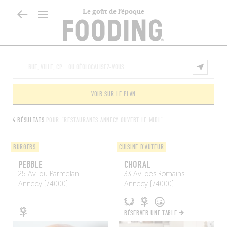
Le goût de l’époque
VOIR SUR LE PLAN
4 RÉSULTATS
POUR "RESTAURANTS ANNECY OUVERT LE MIDI"
BURGERS
CUISINE D'AUTEUR
PEBBLE
CHORAL
25 Av. du Parmelan
33 Av. des Romains
Annecy (74000)
Annecy (74000)
RÉSERVER UNE TABLE