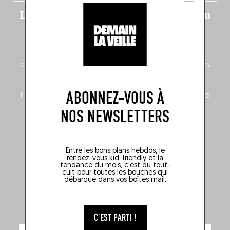
Le nouveau guide Belgique est sorti du
four !
Dans ce quatrième opus bigoût (en français côté pile, en
néerlandais côté face – à moins que ne soit l’inverse ?),
découvrez
une partie mag « Nord-Zuid »
qui met les pieds
dans le plat (pays) pour se demander si la cuisine a une
langue, mais aussi
150 adresses flambant neuves
en
ABONNEZ-VOUS À
Flandre, à Bruxelles et en Wallonie, ainsi qu’
un palmarès de
10 spots
au sommet de la belgitude.
NOS NEWSLETTERS
Entre les bons plans hebdos, le
rendez-vous kid-friendly et la
tendance du mois, c'est du tout-
cuit pour toutes les bouches qui
débarque dans vos boîtes mail.
C'EST PARTI !