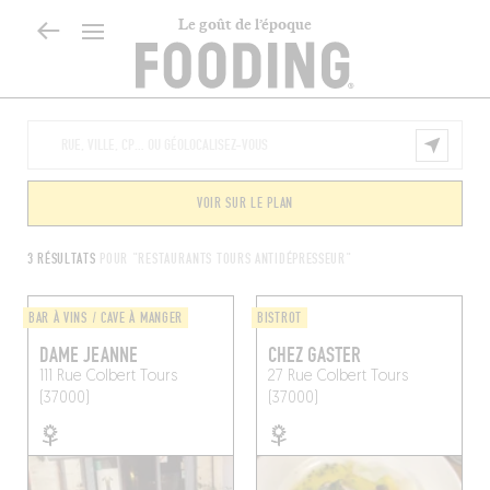
Le goût de l’époque
VOIR SUR LE PLAN
3 RÉSULTATS
POUR "RESTAURANTS TOURS ANTIDÉPRESSEUR"
BAR À VINS / CAVE À MANGER
BISTROT
DAME JEANNE
CHEZ GASTER
111 Rue Colbert
Tours
27 Rue Colbert
Tours
(37000)
(37000)