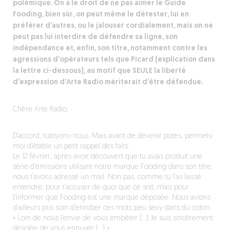
polémique. On a le droit de ne pas aimer le Guide
Fooding, bien sûr, on peut même le détester, lui en
préférer d’autres, ou le jalouser cordialement, mais on ne
peut pas lui interdire de défendre sa ligne, son
indépendance et, enfin, son titre, notamment contre les
agressions d’opérateurs tels que Picard (explication dans
la lettre ci-dessous), au motif que SEULE la liberté
d’expression d’Arte Radio mériterait d’être défendue.
Chère Arte Radio,
D’accord, tutoyons-nous. Mais avant de devenir potes, permets-
moi d’établir un petit rappel des faits :
Le 12 février, après avoir découvert que tu avais produit une
série d’émissions utilisant notre marque Fooding dans son titre,
nous t’avons adressé un mail. Non pas, comme tu l’as laissé
entendre, pour t’accuser de quoi que ce soit, mais pour
t’informer que Fooding est une marque déposée. Nous avions
d’ailleurs pris soin d’enrober ces mots peu sexy dans du coton :
« Loin de nous l’envie de vous embêter (…) Je suis sincèrement
désolée de vous ennuyer (…) »