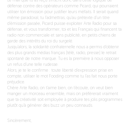
Le mail que tu as reçu s’inscrit donc dans cette logique de
défense contre des opérateurs comme Picard, qui pourraient
utiliser ton émission pour justifier leurs méfaits. Il serait quand
même paradoxal, tu l’admettras, qu’au prétexte d’un titre
d’émission passée, Picard puisse exploiter Arte Radio pour sa
défense, et vous transformer, toi et les Français qui financent ta
radio non commerciale et sans publicité, en petits chiens de
garde des intérêts du roi du surgelé.
Jusqu’alors, la solidarité confraternelle nous a permis d’obtenir
des plus grands médias français (télé, radio, presse) le retrait
spontané de notre marque. Tu es la première à nous opposer
un refus d’une telle rudesse.
Alors, je te le confirme : toute liberté d’expression prise en
compte, utiliser le mot Fooding comme tu l’as fait nous porte
préjudice.
Chère Arte Radio, on t’aime bien, on t’écoute, on veut bien
manger un morceau ensemble, mais on préférerait vraiment
que ta créativité soit employée à produire tes jolis programmes
plutôt qu’à générer des buzz un peu connauds.
Sincèrement,