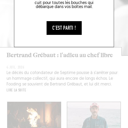
cuit pour toutes les bouches qui
débarque dans vos boîtes mail.
C'EST PARTI !
Bertrand Grébaut : l'adieu au chef libre
4 JUIL. 2026
Le décès du cofondateur de Septime pousse à s’arrêter pour
un hommage collectif, qui aura encore de longs échos. Le
Fooding se souvient de Bertrand Grébaut, et lui dit merci.
LIRE LA SUITE