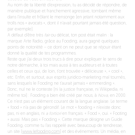
Au nom de ta liberté d’expression, tu as décidé de répondre, de
manière publique et franchement agressive, tombant même
dans l’insulte et frôlant le mensonge (en jetant notamment aux
trolls nos « avocats », dont il n’avait pourtant jamais été question,
par exemple).
A défaut d’être très
fair
ou délicat, ton post était malin : la
marque Arte Radio, grâce au Fooding, aura gagné quelques
points de notoriété – ce dont on ne peut que se réjouir étant
donné la qualité de tes programmes.
Reste que j’ai deux trois trucs à dire pour expliquer le sens de
notre démarche, à toi mais aussi à tes auditeurs et à toutes
celles et ceux qui, de loin, t’ont trouvée « délicieuse », « cool »,
etc. Enfin, et surtout, aux esprits juridico-marketing mal tournés,
sans lesquels le Fooding ne t’aurait jamais « emmerding ».
Donc, nul ne le conteste (ni la justice française, ni Wikipedia, ni
même toi) : Fooding a bien été créé par nous, à
Nova,
en 2000.
Ce n’est pas un élément courant de la langue anglaise. Le terme
« food » n’a pas de gérondif. Le mot « fooding » n’existe donc
pas, ni en anglais, ni
a fortiori
en français. « Food », oui. « Footing
» aussi. Mais pas « Fooding ». Cette marque désigne un Guide
Fooding, comme tu l’as rappelé avec beaucoup de tendresse,
un site (
www.lefooding.com
) et des événements. Un média, en