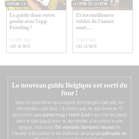
FOODING 2.0
LA CRÈME DE LA CRÈME
Le guide dans votre
Et les meilleures
poche avec l’app
tables de l'année
Fooding !
sont...
10 FÉVR. 2026
19 NOV. 2025
LIRE LA SUITE
LIRE LA SUITE
Le nouveau guide Belgique est sorti du
four !
Dans ce quatrième opus bigoût (en français côté pile, en
néerlandais côté face – à moins que ne soit l’inverse ?),
découvrez
une partie mag « Nord-Zuid »
qui met les pieds
dans le plat (pays) pour se demander si la cuisine a une
langue, mais aussi
150 adresses flambant neuves
en
Flandre, à Bruxelles et en Wallonie, ainsi qu’
un palmarès de