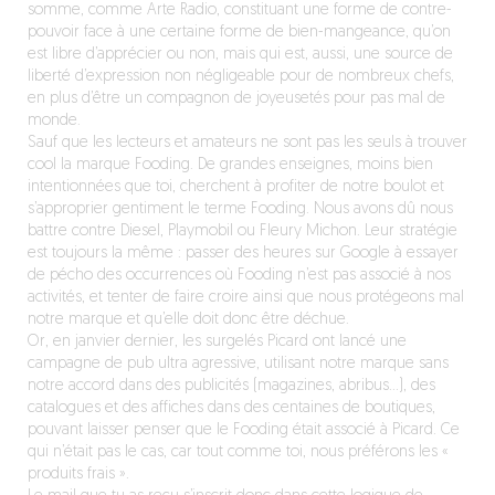
somme, comme Arte Radio, constituant une forme de contre-
pouvoir face à une certaine forme de bien-mangeance, qu’on
est libre d’apprécier ou non, mais qui est, aussi, une source de
liberté d’expression non négligeable pour de nombreux chefs,
en plus d’être un compagnon de joyeusetés pour pas mal de
monde.
Sauf que les lecteurs et amateurs ne sont pas les seuls à trouver
cool la marque Fooding. De grandes enseignes, moins bien
intentionnées que toi, cherchent à profiter de notre boulot et
s’approprier gentiment le terme Fooding. Nous avons dû nous
battre contre Diesel, Playmobil ou Fleury Michon. Leur stratégie
est toujours la même : passer des heures sur Google à essayer
de pécho des occurrences où Fooding n’est pas associé à nos
activités, et tenter de faire croire ainsi que nous protégeons mal
notre marque et qu’elle doit donc être déchue.
Or, en janvier dernier, les surgelés Picard ont lancé une
campagne de pub ultra agressive, utilisant notre marque sans
notre accord dans des publicités (magazines, abribus…), des
catalogues et des affiches dans des centaines de boutiques,
pouvant laisser penser que le Fooding était associé à Picard. Ce
qui n’était pas le cas, car tout comme toi, nous préférons les «
produits frais ».