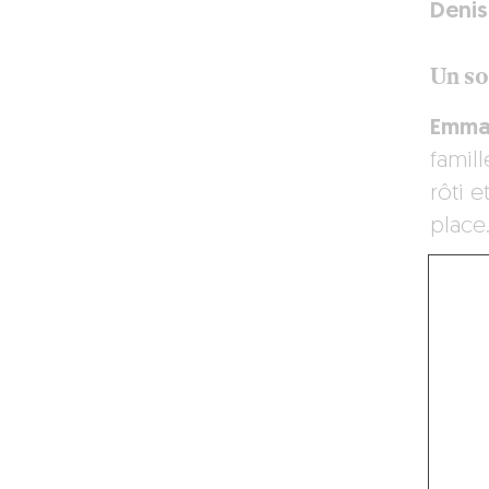
Denis
Un so
Emmaï
famil
rôti e
place
Sur l
Denis
proch
Leurs