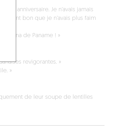
ur mon anniversaire. Je n’avais jamais
llement bon que je n’avais plus faim
amatriciana de Paname ! »
huanaises revigorantes. »
le. »
niquement de leur soupe de lentilles