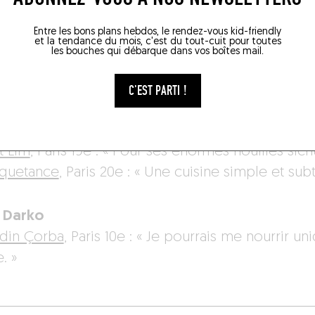
oun
us
, Paris 12e : « Un resto gastro où je suis allé po
Entre les bons plans hebdos, le rendez-vous kid-friendly
et la tendance du mois, c'est du tout-cuit pour toutes
 comme ça ! Je me souviens que le pain était te
les bouches qui débarque dans vos boîtes mail.
es derniers plats… »
tificio Norma
, Paris 3e : « La meilleure pasta all’
C'EST PARTI !
ï Dee
t Lim
, Paris 19e : « Pour ses énormes nouilles sic
quetance
, Paris 20e : « Une cuisine simple et subti
 Darko
din Çorba
, Paris 10e : « Je pourrais me nourrir u
. »