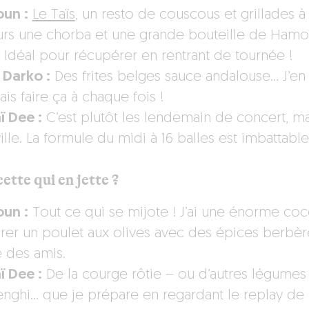
un :
Le Taïs
, un resto de couscous et grillades
urs une chorba et une grande bouteille de Ham
… Idéal pour récupérer en rentrant de tournée !
 Darko :
Des frites belges sauce andalouse… J’en 
is faire ça à chaque fois !
 Dee :
C’est plutôt les lendemain de concert, ma
ille. La formule du midi à 16 balles est imbattable
ette qui en jette ?
un :
Tout ce qui se mijote ! J’ai une énorme coc
rer un poulet aux olives avec des épices berbè
te des amis.
 Dee :
De la courge rôtie – ou d’autres légumes 
enghi… que je prépare en regardant le replay de