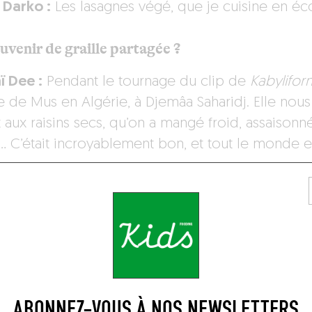
 Darko :
Les lasagnes végé, que je cuisine en éco
uvenir de graille partagée ?
 Dee :
Pendant le tournage du clip de
Kabyliforn
le de Mus en Algérie, à Djemâa Saharidj. Elle nou
t aux raisins secs, qu’on a mangé froid, assaisonn
… C’était incroyablement bon, et tout le monde est
e feu en ce moment ?
 Darko :
On sort notre prochain album le 29 mars,
ain !
 restaurants préférés :
ABONNEZ-VOUS À NOS NEWSLETTERS