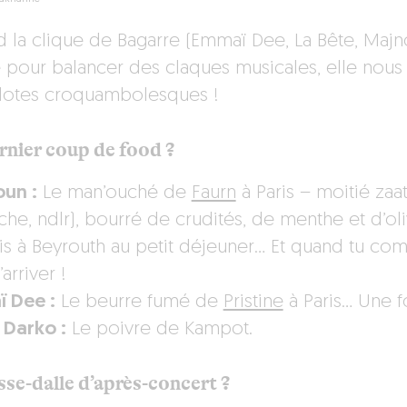
 la clique de Bagarre (Emmaï Dee, La Bête, Majno
 pour balancer des claques musicales, elle nous b
otes croquambolesques !
rnier coup de food ?
un :
Le man’ouché de
Faurn
à Paris – moitié zaat
che, ndlr), bourré de crudités, de menthe et d’o
is à Beyrouth au petit déjeuner… Et quand tu com
’arriver !
 Dee :
Le beurre fumé de
Pristine
à Paris… Une fo
 Darko :
Le poivre de Kampot.
sse-dalle d’après-concert ?