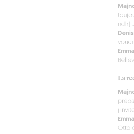
Majno
toujo
ndlr)
Denis
voudra
Emmaï
Bellev
La rec
Majno
prépa
j’invi
Emmaï
Ottol