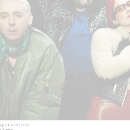
s préf' de Bagarre
akharine