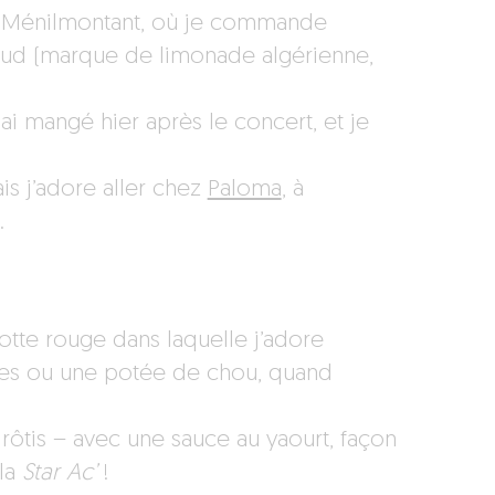
 à Ménilmontant, où je commande
oud (marque de limonade algérienne,
ai mangé hier après le concert, et je
is j’adore aller chez
Paloma
, à
.
otte rouge dans laquelle j’adore
res ou une potée de chou, quand
rôtis – avec une sauce au yaourt, façon
 la
Star Ac’
!