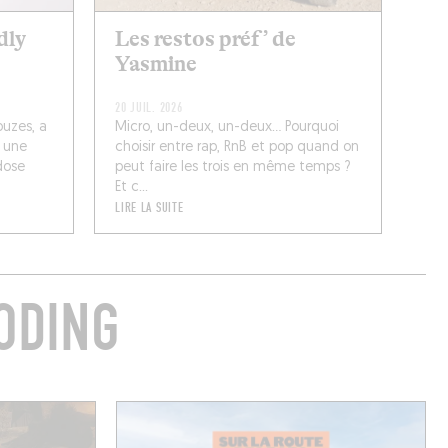
dly
Les restos préf’ de
Yasmine
20 JUIL. 2026
ouzes, a
Micro, un-deux, un-deux… Pourquoi
: une
choisir entre rap, RnB et pop quand on
dose
peut faire les trois en même temps ?
Et c...
LIRE LA SUITE
ODING