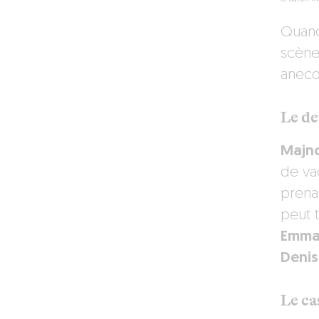
Quand
scène
anecd
Le de
Majno
de va
prena
peut t
Emmaï
Denis
Le ca