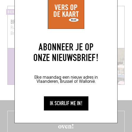
BIERCAFÉ
OM TE DELEN
BRUSSELS BEER PROJECT
MAGUIE
Rue Antoine Dansaert 188
Rue de l'Hôtel des
Bruxelles (1000)
Monnaies 86
Saint-Gilles
(1060)
ABONNEER JE OP
ONZE NIEUWSBRIEF!
Elke maandag een nieuw adres in
Vlaanderen, Brussel of Wallonië.
IK SCHRIJF ME IN!
De nieuwe België-gids, vers uit de
oven!