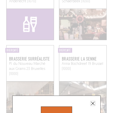
Anderlecht (1070)
Schaerbeek (1030)
BIERCAFÉ
BIERCAFÉ
BRASSERIE SURRÉALISTE
BRASSERIE LA SENNE
Pl. du Nouveau Marché
Anna Bochdreef 19
Brussel
aux Grains 23
Bruxelles
(1000)
(1000)