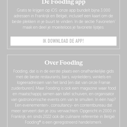
De Fooding app
Gratis te krijgen op iOS: onze app bundelt bijna 3.000
adressen in Frankrijk en België, inclusief een kaart om de
beste plekken in je buurt te vinden. In de sectie ‘Favorieten’
maak en deel je moeiteloos je favoriete lijstjes.
IK DOWNLOAD DE APP!
Over Fooding
Fooding, dat is in de eerste plaats een onafhankelijke gids
met de beste restaurants, bars, wijnkelders, winkels en
logeeradressen van het land (en dat van onze Franse
zuiderburen). Maar Fooding is ook een magazine waar food
en maatschappij samen aan tafel schuiven, en organisator
van gastronomische events om van te smullen. In één hap?
Een evenementen-, consultancy- en contentbureau dat
meer serveert dan je zou verwachten. Opgericht in 2000 in
Frankrijk, en sinds 2022 ook de culinaire referentie in België.
Fooding® is een geregistreerd handelsmerk.