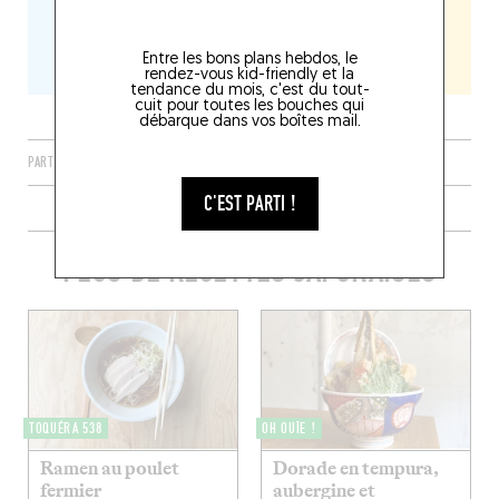
Entre les bons plans hebdos, le
rendez-vous kid-friendly et la
tendance du mois, c'est du tout-
cuit pour toutes les bouches qui
débarque dans vos boîtes mail.
PARTAGER
C'EST PARTI !
PLUS DE RECETTES JAPONAISES
TOQUÉRA 538
OH OUÏE !
Ramen au poulet
Dorade en tempura,
fermier
aubergine et