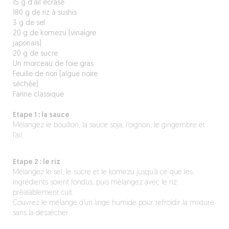
15 g d’ail écrasé
180 g de riz à sushis
3 g de sel
20 g de komezu (vinaigre
japonais)
20 g de sucre
Un morceau de foie gras
Feuille de nori (algue noire
séchée)
Farine classique
Etape 1 : la sauce
Mélangez le bouillon, la sauce soja, l’oignon, le gingembre et
l’ail.
Etape 2 : le riz
Mélangez le sel, le sucre et le komezu jusqu’à ce que les
ingrédients soient fondus, puis mélangez avec le riz
préalablement cuit.
Couvrez le mélange d’un linge humide pour refroidir la mixture
sans la dessécher.