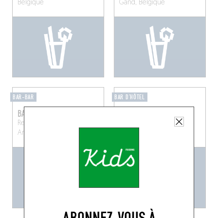
Belgique
Gand, Belgique
BAR-BAR
BAR D'HÔTEL
BAR LEON
HENRY'S BAR
Reuzenstraat 23, 2140
Sint-Jorispoort 11, 2000
Anvers, Belgique
Anvers, Belgique