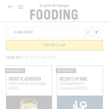
Le goût de l’époque
VOIR SUR LE PLAN
8 RÉSULTATS
POUR "BARS VLAAMS GEWEST"
MIXOMANIAQUE
MIXOMANIAQUE
GROOT VLAENDEREN
BELROY’S AT NINE
Vlamingstraat 94
Brugge
Lijnwaadmarkt 9
(8000)
Antwerpen (2000)