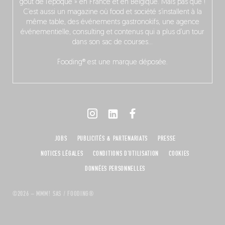
goût de l’époque » en France et en Belgique. Mais pas que !
C’est aussi un magazine où food et société s’installent à la
même table, des événements gastronokifs, une agence
événementielle, consulting et contenus qui a plus d’un tour
dans son sac de courses…
Fooding® est une marque déposée.
JOBS
PUBLICITÉS & PARTENARIATS
PRESSE
NOTICES LÉGALES
CONDITIONS D'UTILISATION
COOKIES
DONNÉES PERSONNELLES
©2026 – MMM! SAS / FOODING®