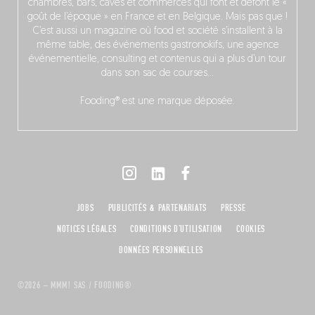
chambres, bars, caves et commerces qui font et défont le «
goût de l’époque » en France et en Belgique. Mais pas que !
C’est aussi un magazine où food et société s’installent à la
même table, des événements gastronokifs, une agence
événementielle, consulting et contenus qui a plus d’un tour
dans son sac de courses…
Fooding® est une marque déposée.
JOBS
PUBLICITÉS & PARTENARIATS
PRESSE
NOTICES LÉGALES
CONDITIONS D'UTILISATION
COOKIES
DONNÉES PERSONNELLES
©2026 – MMM! SAS / FOODING®