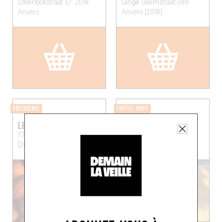
Steenbokstraat 37, 2018
Lange Leemstraat 388
Anvers
Anvers (2018)
PÂTISSERIE
COFFEE SHOP
LEO ANTWERPEN
RUSH RUSH COFFEE
77 Solvynsstraat
Anvers
Lange Altaarstraat 29
(2018)
Anvers (2018)