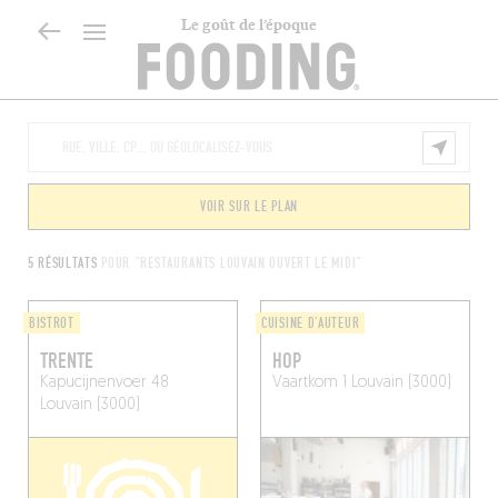
Le goût de l’époque
VOIR SUR LE PLAN
5 RÉSULTATS
POUR "RESTAURANTS LOUVAIN OUVERT LE MIDI"
BISTROT
CUISINE D'AUTEUR
TRENTE
HOP
Kapucijnenvoer 48
Vaartkom 1
Louvain (3000)
Louvain (3000)