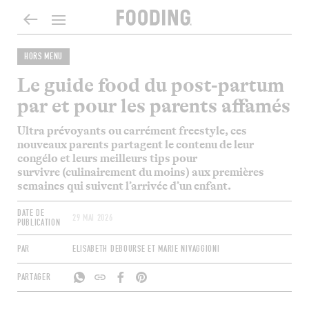
HORS MENU
Le guide food du post-partum
par et pour les parents affamés
Ultra
prévoyants
ou carrément freestyle, ces
nouveaux parents
partagent le contenu de
leur
congélo et leurs meilleurs
tips
pour
survivre
(
culinairement
du moins)
aux premières
semaines qui suivent l’arrivée d’un enfant.
DATE DE
29 MAI 2026
PUBLICATION
PAR
ELISABETH DEBOURSE ET MARIE NIVAGGIONI
PARTAGER