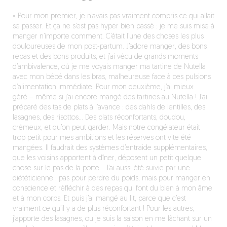
« Pour mon premier, je n’avais pas vraiment compris ce qui allait
se passer. Et ça ne s’est pas hyper bien passé :
je me suis mise à
manger n’importe comment. C’était l’une des choses les plus
douloureuses de mon post-partum. J’adore manger, des bons
repas et des bons produits, et j’ai vécu de grands moments
d’ambivalence, où je me voyais manger ma tartine de Nutella
avec mon bébé dans les bras, malheureuse face à ces pulsions
d’alimentation immédiate. Pour mon deuxième, j’ai mieux
géré – même si j’ai encore mangé des tartines au Nutella ! J’ai
préparé des tas de plats à l’avance : des dahls de lentilles, des
lasagnes, des risottos… Des plats réconfortants, doudou,
crémeux, et qu’on peut garder. Mais notre congélateur était
trop petit pour mes ambitions et les réserves ont vite été
mangées. Il faudrait des systèmes d’entraide supplémentaires,
que les voisins apportent à dîner, déposent un petit quelque
chose sur le pas de la porte… J’ai aussi été suivie par une
diététicienne : pas pour perdre du poids, mais pour manger en
conscience et réfléchir à des repas qui font du bien à mon âme
et à mon corps. Et puis j’ai mangé au lit, parce que c’est
vraiment ce qu’il y a de plus réconfortant ! Pour les autres,
j’apporte des lasagnes, ou je suis la saison en me lâchant sur un