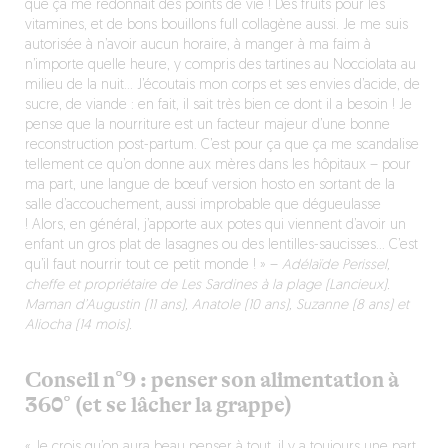
que ça me redonnait des points de vie ! Des fruits pour les
vitamines, et de bons bouillons full collagène aussi. Je me suis
autorisée à n’avoir aucun horaire, à manger à ma faim à
n’importe quelle heure, y compris des tartines au Nocciolata au
milieu de la nuit… J’écoutais mon corps et ses envies d’acide, de
sucre, de viande : en fait, il sait très bien ce dont il a besoin ! Je
pense que la nourriture est un facteur majeur d’une bonne
reconstruction post-partum. C’est pour ça que ça me scandalise
tellement ce qu’on donne aux mères dans les hôpitaux – pour
ma part, une langue de bœuf version hosto en sortant de la
salle d’accouchement, aussi improbable que dégueulasse
! Alors, en général, j’apporte aux potes qui viennent d’avoir un
enfant un gros plat de lasagnes ou des lentilles-saucisses… C’est
qu’il faut nourrir tout ce petit monde ! »
–
Adélaïde Perissel,
cheffe et propriétaire de Les Sardines à la plage (Lancieux).
Maman d’Augustin (11 ans), Anatole (10 ans), Suzanne (8 ans) et
Aliocha (14 mois).
Conseil n°9 : penser son alimentation à
360° (et se lâcher la grappe)
« Je crois qu’on aura beau penser à tout, il y a toujours une part