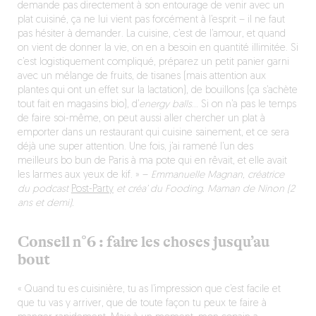
demande pas directement à son entourage de venir avec un
plat cuisiné, ça ne lui vient pas forcément à l’esprit – il ne faut
pas hésiter à demander. La cuisine, c’est de l’amour, et quand
on vient de donner la vie, on en a besoin en quantité illimitée. Si
c’est logistiquement compliqué, préparez un petit panier garni
avec un mélange de fruits, de tisanes (mais attention aux
plantes qui ont un effet sur la lactation), de bouillons (ça s’achète
tout fait en magasins bio), d’
energy balls
… Si on n’a pas le temps
de faire soi-même, on peut aussi aller chercher un plat à
emporter dans un restaurant qui cuisine sainement, et ce sera
déjà une super attention. Une fois, j’ai ramené l’un des
meilleurs bo bun de Paris à ma pote qui en rêvait, et elle avait
les larmes aux yeux de
kif.
»
–
Emmanuelle Magnan, créatrice
du podcast
Post-Party
et créa’ du Fooding. Maman de Ninon (2
ans et demi).
Conseil n°6 : faire les choses jusqu’au
bout
« Quand tu es cuisinière, tu as l’impression que c’est facile et
que tu vas y arriver, que de toute façon tu peux te faire à