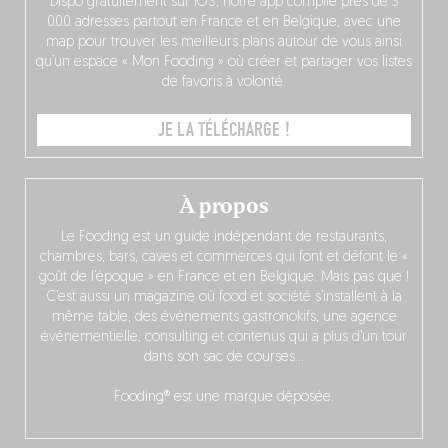
Dispo gratuitement sur iOS, notre app compile près de 3
000 adresses partout en France et en Belgique, avec une
map pour trouver les meilleurs plans autour de vous ainsi
qu’un espace « Mon Fooding » où créer et partager vos listes
de favoris à volonté.
JE LA TÉLÉCHARGE !
À propos
Le Fooding est un guide indépendant de restaurants,
chambres, bars, caves et commerces qui font et défont le «
goût de l’époque » en France et en Belgique. Mais pas que !
C’est aussi un magazine où food et société s’installent à la
même table, des événements gastronokifs, une agence
événementielle, consulting et contenus qui a plus d’un tour
dans son sac de courses…
Fooding® est une marque déposée.