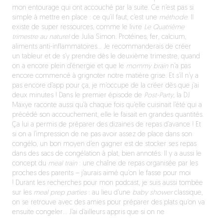
mon entourage qui ont accouché par la suite. Ce n’est pas si
simple à mettre en place : ce qu’il faut, c’est une
méthode
. Il
existe de super ressources, comme le livre
Le Quatrième
trimestre au naturel
de Julia Simon. Protéines, fer, calcium,
aliments anti-inflammatoires… Je recommanderais de créer
un tableur et de s’y prendre dès le deuxième trimestre, quand
on a encore plein d’énergie et que le
mommy brain
n’a pas
encore commencé à grignoter notre matière grise. Et s’il n’y a
pas encore d’app pour ça, je m’occupe de la créer dès que j’ai
deux minutes ! Dans le premier épisode de
Post-Party,
la DJ
Maxye raconte aussi qu’à chaque fois qu’elle cuisinait l’été qui a
précédé son accouchement, elle le faisait en grandes quantités.
Ça lui a permis de préparer des dizaines de repas d’avance ! Et
si on a l’impression de ne pas avoir assez de place dans son
congélo, un bon moyen d’en gagner est de stocker ses repas
dans des sacs de congélation à plat, bien annotés. Il y a aussi le
concept du
meal train
: une chaîne de repas organisée par les
proches des parents – j’aurais aimé qu’on le fasse pour moi
! Durant les recherches pour mon podcast, je suis aussi tombée
sur les
meal prep parties
: au lieu d’une
baby shower
classique,
on se retrouve avec des amies pour préparer des plats qu’on va
ensuite congeler… J’ai d’ailleurs appris que si on ne