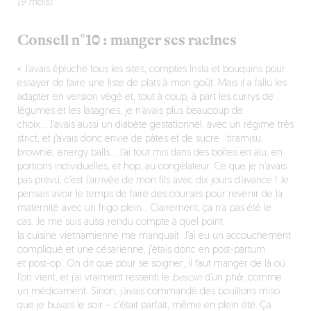
(9 mois).
Conseil n°10 : manger ses racines
« J’avais épluché tous les sites, comptes Insta et bouquins pour
essayer de faire une liste de plats à mon goût. Mais il a fallu les
adapter en version végé et, tout à coup, à part les currys de
légumes et les lasagnes, je n’avais plus beaucoup de
choix… J’avais aussi un diabète gestationnel, avec un régime très
strict, et j’avais donc envie de pâtes et de sucre : tiramisu,
brownie, energy balls… J’ai tout mis dans des boîtes en alu, en
portions individuelles, et hop, au congélateur. Ce que je n’avais
pas prévu, c’est l’arrivée de mon fils avec dix jours d’avance ! Je
pensais avoir le temps de faire des courses pour revenir de la
maternité avec un frigo plein… Clairement, ça n’a pas été le
cas. Je me suis aussi rendu compte à quel point
la cuisine vietnamienne me manquait. J’ai eu un accouchement
compliqué et une césarienne, j’étais donc en post-partum
et post-op’. On dit que pour se soigner, il faut manger de là où
l’on vient, et j’ai vraiment ressenti le
besoin
d’un phở, comme
un médicament. Sinon, j’avais commandé des bouillons miso
que je buvais le soir – c’était parfait, même en plein été. Ça