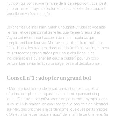
nutrition qui vont suivre l’arrivée de la demi-portion… Et si c’est
un premier, en n’ayant absolument aucune idée de la sauce à
laquelle on va être mangé·e.
Les chef·fes Céline Pham, Sarah Chougnet-Strudel et Adélaïde
Perissel, et des personnalités telles que Renée Greusard et
Voyou ont récemment accueilli de mimi moutards qui
remplissent bien leur vie. Mais avant ça, il a fallu remplir leur
frigo… Ils et elles plongent dans leurs boîtes à souvenirs, camera
rolls et recettes enregistrées pour nous aiguiller sur les
indispensables à cuisiner (et ceux à oublier) pour un post-
partum bien ravitaillé. Et au passage, pas mal déculpabiliser.
Conseil n°1 : adopter un grand bol
« Même si tout le monde le sait, on avait un peu zappé la
déprime des plateaux-repas de la maternité pendant cinq
jours… On n’avait pas prévu assez de petits encas sympas dans
la valise ! À la maison, on avait congelé le bon pain de Montréal-
sur-Mer, des brioches à la cardamome, quelques petits mijotés
d’Ola et la fameuse “sauce à spag’” de la famille de Chanelle. Sa