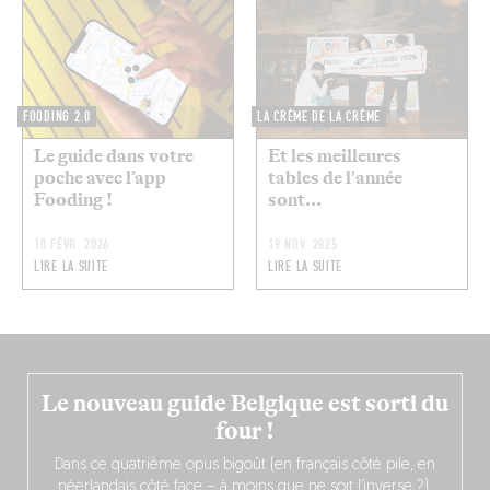
FOODING 2.0
LA CRÈME DE LA CRÈME
Le guide dans votre
Et les meilleures
poche avec l’app
tables de l'année
Fooding !
sont...
10 FÉVR. 2026
19 NOV. 2025
LIRE LA SUITE
LIRE LA SUITE
Le nouveau guide Belgique est sorti du
four !
Dans ce quatrième opus bigoût (en français côté pile, en
néerlandais côté face – à moins que ne soit l’inverse ?),