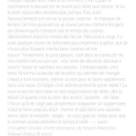
manger rapidement. Mais à un moment, mon copain a
commencé à stresser en se disant qu’il fallait qu’il assure. Je lui
ai donc appris des recettes que j’aimais. Puis, avec
l’accouchement est venue la grosse surprise : le manque de
temps ! Je crois qu’avant ça, je n’avais jamais compris les gens
qui disaient qu’ils n’avaient pas le temps de cuisiner,
l’alimentation étant au centre de ma vie. Mais tout à coup, il y
avait quelque chose de tellement plus important à gérer, que je
n’avais plus l’espace mental pour cuisiner et me
nourrir. Finalement, le post-partum, c’est dans la continuité de
nos métiers liés au service : une sorte de dévotion absolue à
nourrir l’autre et satisfaire ses besoins. L’indispensable, c’est
donc l’énorme casserole de bouillon qui permet de manger
chaud à tout moment, même si c’est pour le boire rapidement
dans une tasse. Et l’objet, c’est définitivement le porte-bébé ! Ça
nous a sauvés des repas et des organisations de dîner, dès le
début. Et quand c’est au tour des autres, j’apporte… de l’aide
! Parce qu’il ne s’agit pas simplement d’apporter un tupperware,
il faut le faire jusqu’au bout : mettre le plat dans une assiette,
servir, faire la vaisselle, ranger… et s’occuper du bébé pour que
la maman puisse prendre ce temps à table. »
–
Sarah
Chougnet-Strudel, cheffe et proprio de Regain (Marseille).
Maman d’Abel (8 mois).