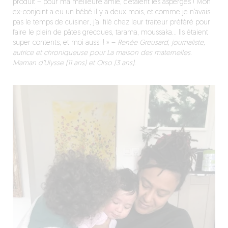
produit – pour ma meilleure amie, c’étaient les asperges ! Mon
ex-conjoint a eu un bébé il y a deux mois, et comme je n’avais
pas le temps de cuisiner, j’ai filé chez leur traiteur préféré pour
faire le plein de pâtes grecques, tarama, moussaka… Ils étaient
super contents, et moi aussi ! »
–
Renée Greusard, journaliste,
autrice et chroniqueuse pour La maison des maternelles.
Maman d’Ulysse (11 ans) et Orso (3 ans).