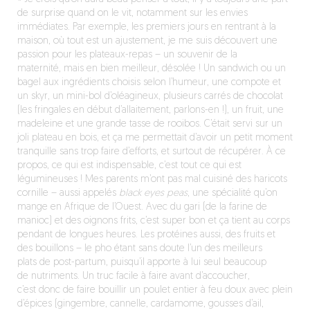
de surprise quand on le vit, notamment sur les envies
immédiates. Par exemple, les premiers jours en rentrant à la
maison, où tout est un ajustement, je me suis découvert une
passion pour les plateaux-repas – un souvenir de la
maternité, mais en bien meilleur, désolée ! Un sandwich ou un
bagel aux ingrédients choisis selon l’humeur, une compote et
un skyr, un mini-bol d’oléagineux, plusieurs carrés de chocolat
(les fringales en début d’allaitement, parlons-en !), un fruit, une
madeleine et une grande tasse de rooibos. C’était servi sur un
joli plateau en bois, et ça me permettait d’avoir un petit moment
tranquille sans trop faire d’efforts, et surtout de récupérer. À ce
propos, ce qui est indispensable, c’est tout ce qui est
légumineuses ! Mes parents m’ont pas mal cuisiné des haricots
cornille – aussi appelés
black eyes peas
, une spécialité qu’on
mange en Afrique de l’Ouest. Avec du gari (de la farine de
manioc) et des oignons frits, c’est super bon et ça tient au corps
pendant de longues heures. Les protéines aussi, des fruits et
des bouillons – le pho étant sans doute l’un des meilleurs
plats de post-partum, puisqu’il apporte à lui seul beaucoup
de nutriments. Un truc facile à faire avant d’accoucher,
c’est donc de faire bouillir un poulet entier à feu doux avec plein
d’épices (gingembre, cannelle, cardamome, gousses d’ail,