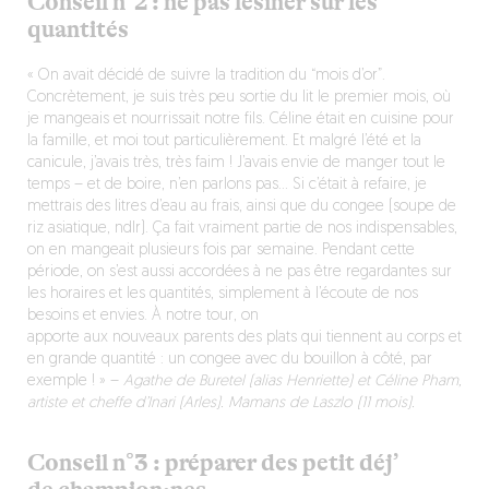
Conseil n°2 : ne pas lésiner sur les
quantités
« On avait décidé de suivre la tradition du “mois d’or”.
Concrètement, je suis très peu sortie du lit le premier mois, où
je mangeais et nourrissait notre fils. Céline était en cuisine pour
la famille, et moi tout particulièrement. Et malgré l’été et la
canicule, j’avais très, très faim ! J’avais envie de manger tout le
temps – et de boire, n’en parlons pas… Si c’était à refaire, je
mettrais des litres d’eau au frais, ainsi que du congee (soupe de
riz asiatique, ndlr). Ça fait vraiment partie de nos indispensables,
on en mangeait plusieurs fois par semaine. Pendant cette
période, on s’est aussi accordées à ne pas être regardantes sur
les horaires et les quantités, simplement à l’écoute de nos
besoins et envies. À notre tour, on
apporte aux nouveaux parents des plats qui tiennent au corps et
en grande quantité : un congee avec du bouillon à côté, par
exemple ! »
–
Agathe de Buretel (alias Henriette) et Céline Pham,
artiste et cheffe d’Inari (Arles). Mamans de Laszlo (11 mois).
Conseil n°3 : préparer des petit déj’