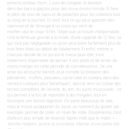
piments antillais, thym…), puis de congeler le bouillon
dans des bacs à glaçons pour des
bone broths
minute. Et faire
le plein de noix de cajou et de pistaches pour les collations tout
au long de la journée. En bref, tout ce qui peut apporter des
vitamines et de l’énergie à un corps qui vient de
morfler vaut le coup ! Enfin, l’objet que j’ai trouvé indispensable,
c’est la fameuse gourde à la mode, d’une capacité de 1,2 litre, ce
qui n’est pas négligeable vu qu’on peut boire facilement plus de
trois litres d’eau au début de l’allaitement. Et enfin, même si
chacune décide de ce qui est le mieux pour elle, il est
totalement dispensable de penser à son poids et de tenter de
moins manger en cette période de convalescence. J’ai une
amie qui accouche bientôt, et je compte lui préparer des
pâtisseries : muffins, pancakes, carrot cake et cookies, dans des
versions rustiques plus “bénéfiques”, dans le sens où j’utilise des
farines complètes, de l’avoine, du son, du sucre muscovado… ce
qui permet à la fois de répondre à des fringales, tout en
favorisant une bonne digestion. On parle beaucoup de salé,
mais je trouve qu’apporter du sucré, au moment du goûter par
exemple, permet de créer un rituel de visite. D’expérience, c’est
d’ailleurs plus simple de recevoir l’après-midi que le matin. »
–
Jennifer Padjemi, autrice et journaliste. Maman d’une petite fille