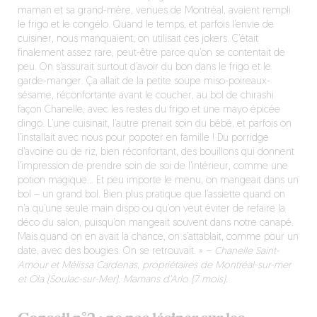
maman et sa grand-mère, venues de Montréal, avaient rempli
le frigo et le congélo. Quand le temps, et parfois l’envie de
cuisiner, nous manquaient, on utilisait ces jokers. C’était
finalement assez rare, peut-être parce qu’on se contentait de
peu. On s’assurait surtout d’avoir du bon dans le frigo et le
garde-manger. Ça allait de la petite soupe miso-poireaux-
sésame, réconfortante avant le coucher, au bol de chirashi
façon Chanelle, avec les restes du frigo et une mayo épicée
dingo. L’une cuisinait, l’autre prenait soin du bébé, et parfois on
l’installait avec nous pour popoter en famille ! Du porridge
d’avoine ou de riz, bien réconfortant, des bouillons qui donnent
l’impression de prendre soin de soi de l’intérieur, comme une
potion magique… Et peu importe le menu, on mangeait dans un
bol – un grand bol. Bien plus pratique que l’assiette quand on
n’a qu’une seule main dispo ou qu’on veut éviter de refaire la
déco du salon, puisqu’on mangeait souvent dans notre canapé.
Mais quand on en avait la chance, on s’attablait, comme pour un
date, avec des bougies. On se retrouvait. » –
Chanelle Saint-
Amour et Mélissa Cardenas, propriétaires de Montréal-sur-mer
et Ola (Soulac-sur-Mer). Mamans d’Arlo (7 mois).