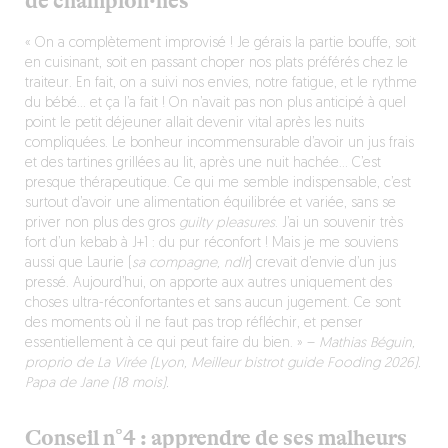
de champion·nes
« On a complètement improvisé ! Je gérais la partie bouffe, soit
en cuisinant, soit en passant choper nos plats préférés chez le
traiteur. En fait, on a suivi nos envies, notre fatigue, et le rythme
du bébé… et ça l’a fait ! On n’avait pas non plus anticipé à quel
point le petit déjeuner allait devenir vital après les nuits
compliquées. Le bonheur incommensurable d’avoir un jus frais
et des tartines grillées au lit, après une nuit hachée… C’est
presque thérapeutique. Ce qui me semble indispensable, c’est
surtout d’avoir une alimentation équilibrée et variée, sans se
priver non plus des gros
guilty pleasures
. J’ai un souvenir très
fort d’un kebab à J+1 : du pur réconfort ! Mais je me souviens
aussi que Laurie (
sa compagne, ndlr
) crevait d’envie d’un jus
pressé. Aujourd’hui, on apporte aux autres uniquement des
choses ultra-réconfortantes et sans aucun jugement. Ce sont
des moments où il ne faut pas trop réfléchir, et penser
essentiellement à ce qui peut faire du bien. »
–
Mathias Béguin,
proprio de La Virée (Lyon, Meilleur bistrot guide Fooding 2026).
Papa de Jane (18 mois).
Conseil n°4 : apprendre de ses malheurs