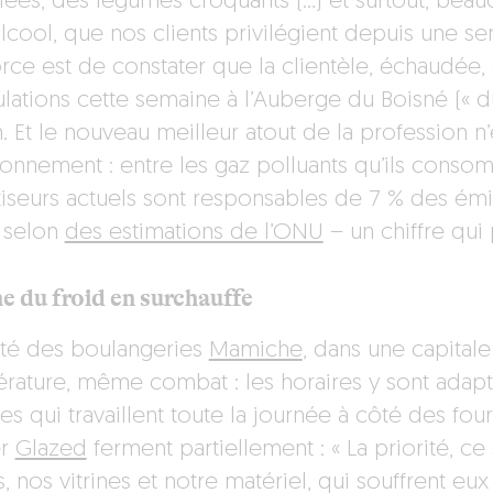
illées, des légumes croquants (…) et surtout, be
alcool, que nos clients privilégient depuis une se
orce est de constater que la clientèle, échaudée,
ulations cette semaine à l’Auberge du Boisné (« d
n. Et le nouveau meilleur atout de la profession n
ironnement : entre les gaz polluants qu’ils cons
tiseurs actuels sont responsables de 7 % des émi
, selon
des estimations de l’ONU
– un chiffre qui
e du froid en surchauffe
té des boulangeries
Mamiche
, dans une capital
rature, même combat : les horaires y sont adapté
s qui travaillent toute la journée à côté des four
er
Glazed
ferment partiellement : « La priorité, c
, nos vitrines et notre matériel, qui souffrent e