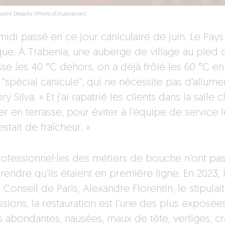
cent Desailly (Photo d'illustration)
t midi passé en ce jour caniculaire de juin. Le Pa
que. À Trabenia, une auberge de village au pied 
se les 40 °C dehors, on a déjà frôlé les 60 °C en
“spécial canicule”, qui ne nécessite pas d’allumer
y Silva. « Et j’ai rapatrié les clients dans la sall
r en terrasse, pour éviter à l’équipe de service
restait de fraîcheur. »
rofessionnel·les des métiers de bouche n’ont pas
endre qu’ils étaient en première ligne. En 2023, 
 Conseil de Paris, Alexandre Florentin, le stipulait
sions, la restauration est l’une des plus exposée
s abondantes, nausées, maux de tête, vertiges, 