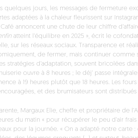
s quelques jours, les messages de fermeture exc
tes adaptées à la chaleur fleurissent sur Instagra
 Café annoncent une chute de leur chiffre d’affa
enfin
atteint l’équilibre en 2025 », écrit le cofond
lle, sur les réseaux sociaux. Transparence et réa
miquement, de fermer, mais continuer comme si d
es stratégies d’adaptation, souvent bricolées dan
uiserie ouvre à 8 heures ; le déj’ passe intégrale
nce à 19 heures plutôt que 18 heures. Les fours r
encouragées, et des brumisateurs sont distribué
arente, Margaux Elie, cheffe et propriétaire de l
eures du matin « pour récupérer le peu d’air frais 
eaux pour la journée. « On a adapté notre carte 