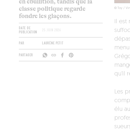
en ébullition, tandis que la
classe politique regarde
© Toy / Vin
fondre les glaçons.
Il es
DATE DE
suffo
25 JUIN 2026
PUBLICATION
dépas
PAR
LAURÈNE PETIT
menu 
PARTAGER
Grégor
mange
qu’il 
Les p
compr
élu au
profes
sueur