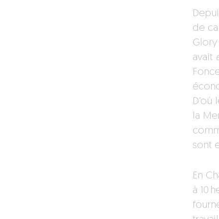
Depui
de car
Glory
avait
Fonce
écono
D’où l
la Men
comme
sont 
En Ch
à 10 h
fourn