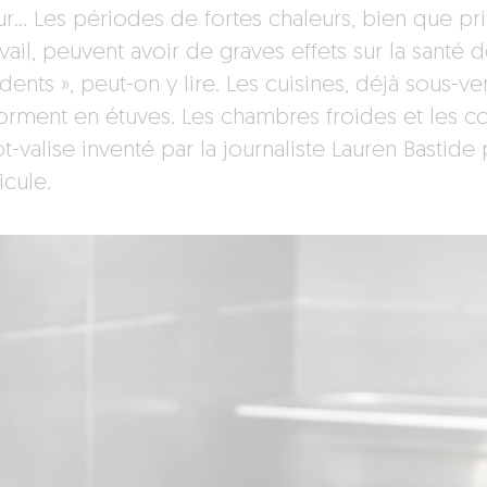
ur… Les périodes de fortes chaleurs, bien que pr
vail, peuvent avoir de graves effets sur la santé 
dents », peut-on y lire. Les cuisines, déjà sous-v
orment en étuves. Les chambres froides et les cor
t-valise inventé par la journaliste Lauren Basti
icule.