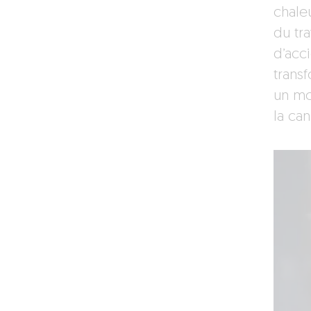
chale
du tra
d’acci
transf
un mo
la can