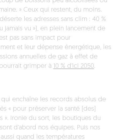
aucoup de boissons peu alcoolisées ou
maine. » Ceux qui restent, du moins.
 déserte les adresses sans clim : 40 %
u jamais vu »), en plein lancement de
’est pas sans impact pour
omment et leur dépense énergétique, les
ssions annuelles de gaz à effet de
 pourrait grimper à
10 % d’ici 2050
.
e qui enchaîne les records absolus de
s « pour préserver la santé [des]
s ». Ironie du sort, les boutiques du
e sont d’abord nos équipes. Puis nos
ux aussi quand les températures