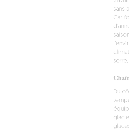
trava
sans 
Car f
d’ann
saiso
l’env
clima
serre
Chaîn
Du cô
tempé
équipe
glaci
glaces