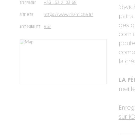
TÉLÉPHONE
+33 1 53 21 03 68
‘dwic
SITE WEB
https://www.mamiche.fr/
pains 
des ga
ACCESSIBILITÉ
Voir
corni
poule
compl
la cr
LA PÉP
meille
Enreg
sur iO