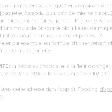
hs qui rameutent tout le quartier, combinant diffé
(baguette, focaccia, bun, pain de mie, pain noir…)
rnitures sans fioritures : jambon Prince de Paris 
chons-moutarde ou comté bio, rillettes de maqu
t rôti du boucher-mayo, tarama et pickles… À
éter par exemple, en formule, d’un renversant c
ème.
·
Omar Ciboulette
ITE :
la babka au chocolat et à la fleur d’oranger, 
ure de Paris (19,90 € le kilo ou entière à 10,90 €).
istrez cette adresse dans l’app du Fooding,
disp
S !