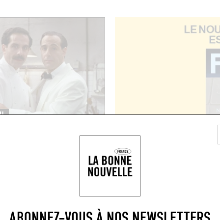
U
ux en affaires
026
foudre professionnel,
de raison, union
use… En business comme en
 les lois de l’at...
ITE
ABONNEZ-VOUS À NOS NEWSLETTERS