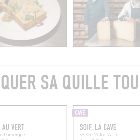
QUER SA QUILLE TOU
CAVE
N AU VERT
SOIF, LA CAVE
de Dunkerque
35 Rue Victor Massé