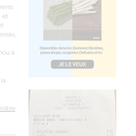
rents
 et
et
ereau,
hou à
la
onible