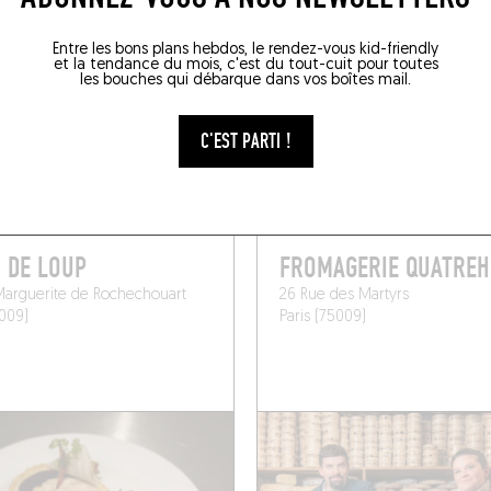
Entre les bons plans hebdos, le rendez-vous kid-friendly
et la tendance du mois, c'est du tout-cuit pour toutes
 DE COMMERCES ALE
les bouches qui débarque dans vos boîtes mail.
C'EST PARTI !
E
CRÈMERIE
 DE LOUP
FROMAGERIE QUATRE
Marguerite de Rochechouart
26 Rue des Martyrs
5009)
Paris (75009)