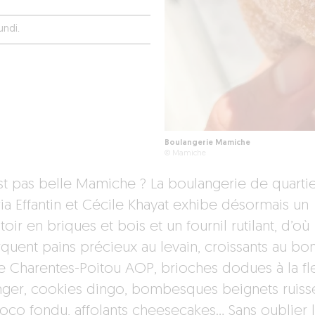
undi.
Boulangerie Mamiche
© Mamiche
est pas belle Mamiche ? La boulangerie de quarti
ria Effantin et Cécile Khayat exhibe désormais un
ir en briques et bois et un fournil rutilant, d’où
quent pains précieux au levain, croissants au bo
e Charentes-Poitou AOP, brioches dodues à la fl
nger, cookies dingo, bombesques beignets ruisse
oco fondu, affolants cheesecakes… Sans oublier 