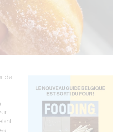
er de
n
eur
lant
les