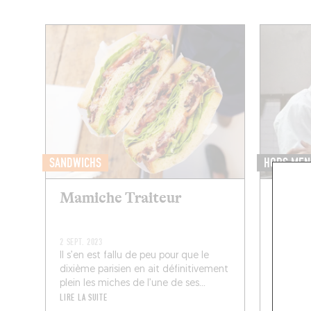
SANDWICHS
HORS MEN
Mamiche Traiteur
Heure
13 FÉVR. 2
2 SEPT. 2023
Coup de 
Il s’en est fallu de peu pour que le
mariage 
dixième parisien en ait définitivement
besogne
plein les miches de l’une de ses...
amour, si
LIRE LA SUITE
LIRE LA SU