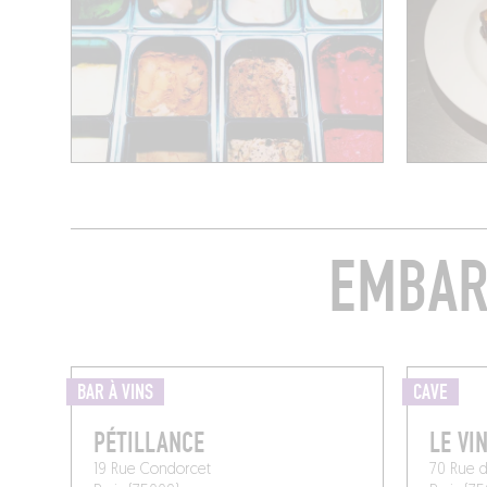
EMBAR
BAR À VINS
CAVE
PÉTILLANCE
LE VI
19 Rue Condorcet
70 Rue 