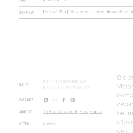
PRIX
Moins de 15 €
HORAIRES
De 8h à 20h (19h samedi). Fermé dimanche et l
Elle 
PUBLIÉ LE
11 NOVEMBRE 2025
DATES
Victo
MIS À JOUR LE
25 FÉVRIER 2026
compto
PARTAGER
débar
ADRESSE
45 Rue Condorcet, Paris, France
beurr
d’ora
MÉTRO
Anvers
de ch