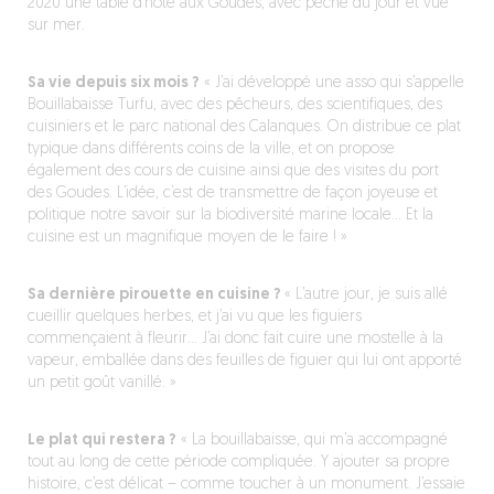
2020 une table d’hôte aux Goudes, avec pêche du jour et vue
sur mer.
Sa vie depuis six mois ?
« J’ai développé une asso qui s’appelle
Bouillabaisse Turfu, avec des pêcheurs, des scientifiques, des
cuisiniers et le parc national des Calanques. On distribue ce plat
typique dans différents coins de la ville, et on propose
également des cours de cuisine ainsi que des visites du port
des Goudes. L’idée, c’est de transmettre de façon joyeuse et
politique notre savoir sur la biodiversité marine locale… Et la
cuisine est un magnifique moyen de le faire ! »
Sa dernière pirouette en cuisine ?
« L’autre jour, je suis allé
cueillir quelques herbes, et j’ai vu que les figuiers
commençaient à fleurir… J’ai donc fait cuire une mostelle à la
vapeur, emballée dans des feuilles de figuier qui lui ont apporté
un petit goût vanillé. »
Le plat qui restera ?
« La bouillabaisse, qui m’a accompagné
tout au long de cette période compliquée. Y ajouter sa propre
histoire, c’est délicat – comme toucher à un monument. J’essaie