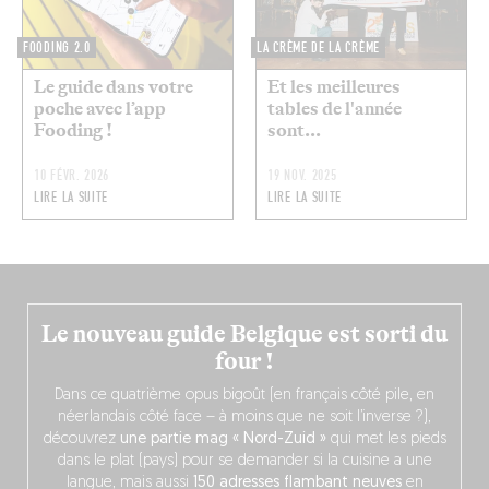
FOODING 2.0
LA CRÈME DE LA CRÈME
Le guide dans votre
Et les meilleures
poche avec l’app
tables de l'année
Fooding !
sont...
10 FÉVR. 2026
19 NOV. 2025
LIRE LA SUITE
LIRE LA SUITE
Le nouveau guide Belgique est sorti du
four !
Dans ce quatrième opus bigoût (en français côté pile, en
néerlandais côté face – à moins que ne soit l’inverse ?),
découvrez
une partie mag « Nord-Zuid »
qui met les pieds
dans le plat (pays) pour se demander si la cuisine a une
langue, mais aussi
150 adresses flambant neuves
en