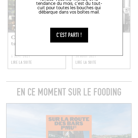
tendance du mois, c'est du tout-
cuit pour toutes les bouches qui
débarque dans vos boîtes mail.
C'EST PARTI !
Comète en faim à
Bambino en faim à
table !
table !
6 SEPT. 2021
30 AOÛT 2021
LIRE LA SUITE
LIRE LA SUITE
EN CE MOMENT SUR LE FOODING