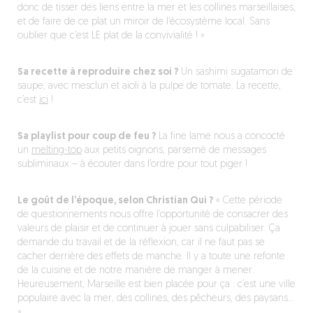
donc de tisser des liens entre la mer et les collines marseillaises,
et de faire de ce plat un miroir de l’écosystème local. Sans
oublier que c’est LE plat de la convivialité ! »
Sa recette à reproduire chez soi ?
Un sashimi sugatamori de
saupe, avec mesclun et aïoli à la pulpe de tomate. La recette,
c’est
ici
!
Sa playlist
pour
coup de feu ?
La fine lame nous a concocté
un
melting-top
aux petits oignons, parsemé de messages
subliminaux – à écouter dans l’ordre pour tout piger !
Le goût de l’époque,
selon
Christian Qui ?
« Cette période
de questionnements nous offre l’opportunité de consacrer des
valeurs de plaisir et de continuer à jouer sans culpabiliser. Ça
demande du travail et de la réflexion, car il ne faut pas se
cacher derrière des effets de manche. Il y a toute une refonte
de la cuisine et de notre manière de manger à mener.
Heureusement, Marseille est bien placée pour ça : c’est une ville
populaire avec la mer, des collines, des pêcheurs, des paysans…
»