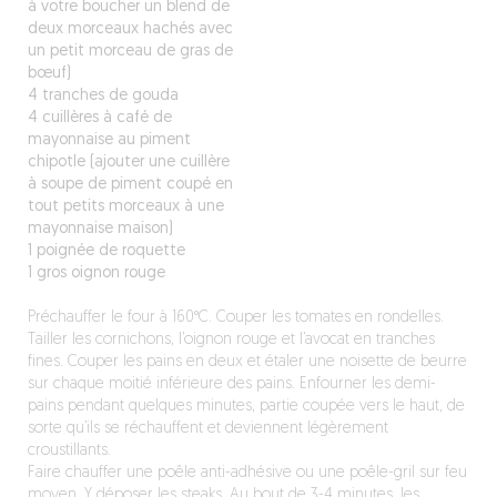
à votre boucher un blend de
deux morceaux hachés avec
un petit morceau de gras de
bœuf)
4 tranches de gouda
4 cuillères à café de
mayonnaise au piment
chipotle (ajouter une cuillère
à soupe de piment coupé en
tout petits morceaux à une
mayonnaise maison)
1 poignée de roquette
1 gros oignon rouge
Préchauffer le four à 160°C. Couper les tomates en rondelles.
Tailler les cornichons, l’oignon rouge et l’avocat en tranches
fines. Couper les pains en deux et étaler une noisette de beurre
sur chaque moitié inférieure des pains. Enfourner les demi-
pains pendant quelques minutes, partie coupée vers le haut, de
sorte qu’ils se réchauffent et deviennent légèrement
croustillants.
Faire chauffer une poêle anti-adhésive ou une poêle-gril sur feu
moyen. Y déposer les steaks. Au bout de 3-4 minutes, les