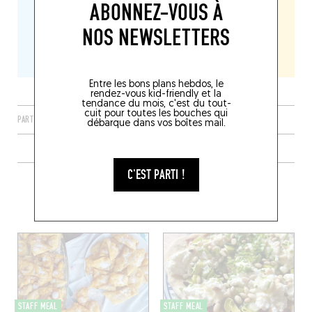
ABONNEZ-VOUS À
NOS NEWSLETTERS
Entre les bons plans hebdos, le
rendez-vous kid-friendly et la
tendance du mois, c'est du tout-
cuit pour toutes les bouches qui
PARTAGER
débarque dans vos boîtes mail.
C'EST PARTI !
PLUS DE RECETTE DE VIANDES /
RÔTISSERIES
STAFF MEAL
STAFF MEAL