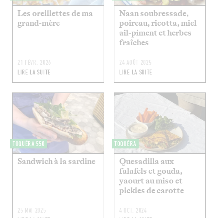
Les oreillettes de ma
Naan soubressade,
grand-mère
poireau, ricotta, miel
ail-piment et herbes
fraîches
21 FÉVR. 2026
24 AOÛT 2025
LIRE LA SUITE
LIRE LA SUITE
TOQUÉRA 550
TOQUÉRA
Sandwich à la sardine
Quesadilla aux
falafels et gouda,
yaourt au miso et
pickles de carotte
25 MAI 2025
4 OCT. 2024