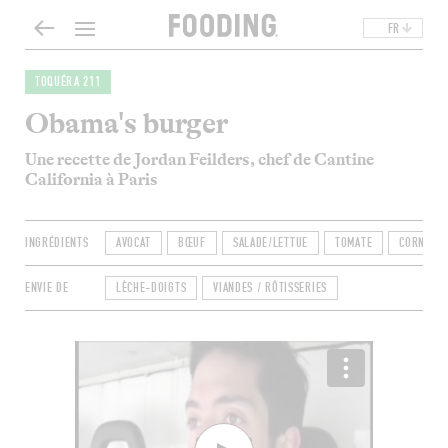
FR
TOQUÉRA 211
Obama's burger
Une recette de Jordan Feilders, chef de Cantine
California à Paris
INGRÉDIENTS
AVOCAT
BŒUF
SALADE/LETTUE
TOMATE
CORNICHO
ENVIE DE
LÈCHE-DOIGTS
VIANDES / RÔTISSERIES