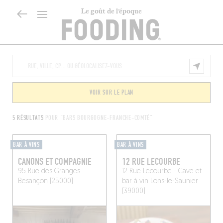
Le goût de l’époque
VOIR SUR LE PLAN
5 RÉSULTATS
POUR "BARS BOURGOGNE-FRANCHE-COMTÉ"
BAR À VINS
BAR À VINS
CANONS ET COMPAGNIE
12 RUE LECOURBE
95 Rue des Granges
12 Rue Lecourbe - Cave et
Besançon (25000)
bar à vin
Lons-le-Saunier
(39000)