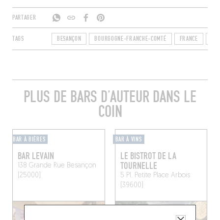
PARTAGER
TAGS
BESANÇON
BOURGOGNE-FRANCHE-COMTÉ
FRANCE
DO
PLUS DE BARS D’AUTEUR DANS LE
COIN
BAR À BIÈRES
BAR À VINS
BAR LEVAIN
LE BISTROT DE LA
TOURNELLE
138 Grande Rue
Besançon
(25000)
5 Pl. Petite Place
Arbois
(39600)