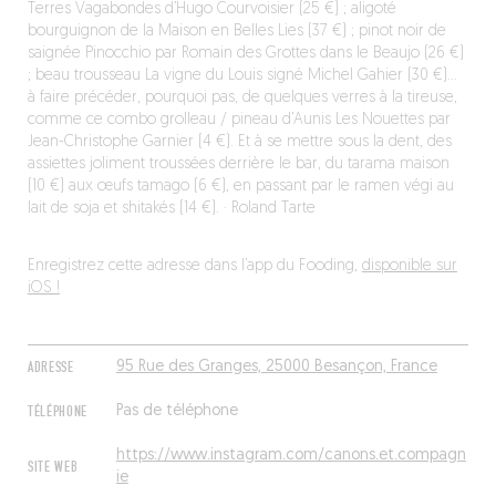
Terres Vagabondes d’Hugo Courvoisier (25 €) ; aligoté
bourguignon de la Maison en Belles Lies (37 €) ; pinot noir de
saignée Pinocchio par Romain des Grottes dans le Beaujo (26 €)
; beau trousseau La vigne du Louis signé Michel Gahier (30 €)…
à faire précéder, pourquoi pas, de quelques verres à la tireuse,
comme ce combo grolleau / pineau d’Aunis Les Nouettes par
Jean-Christophe Garnier (4 €). Et à se mettre sous la dent, des
assiettes joliment troussées derrière le bar, du tarama maison
(10 €) aux œufs tamago (6 €), en passant par le ramen végi au
lait de soja et shitakés (14 €). · Roland Tarte
Enregistrez cette adresse dans l’app du Fooding,
disponible sur
iOS !
ADRESSE
95 Rue des Granges, 25000 Besançon, France
TÉLÉPHONE
Pas de téléphone
https://www.instagram.com/canons.et.compagn
SITE WEB
ie