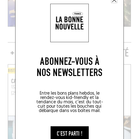
+ DE TABLES DE GENRE À PROXIMITÉ
ABONNEZ-VOUS À
NOS NEWSLETTERS
BISTROT
JAPONAIS
CASINNE
LE COMPTOIR KOKAGUÉ
132 Grande Rue
Besançon
8 Rue Léopold Alixant
Entre les bons plans hebdos, le
(25000)
Mouchard (39330)
rendez-vous kid-friendly et la
tendance du mois, c'est du tout-
cuit pour toutes les bouches qui
débarque dans vos boîtes mail.
C'EST PARTI !