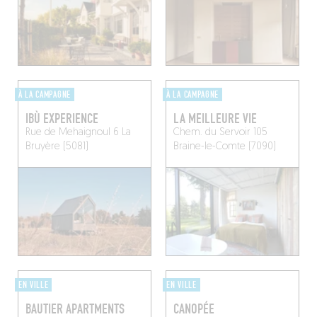
À LA CAMPAGNE
À LA CAMPAGNE
IBÙ EXPERIENCE
LA MEILLEURE VIE
Rue de Mehaignoul 6
La
Chem. du Servoir 105
Bruyère (5081)
Braine-le-Comte (7090)
EN VILLE
EN VILLE
BAUTIER APARTMENTS
CANOPÉE