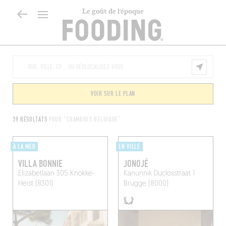
Le goût de l’époque
VOIR SUR LE PLAN
39 RÉSULTATS
POUR "CHAMBRES BELGIQUE"
À LA MER
EN VILLE
VILLA BONNIE
JONOJÉ
Elizabetlaan 305
Knokke-
Kanunnik Duclosstraat 1
Heist (8301)
Brugge (8000)