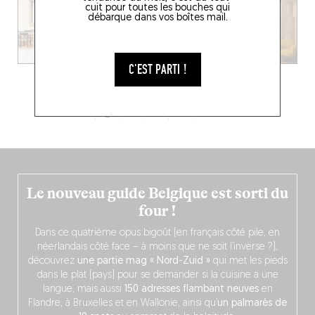
cuit pour toutes les bouches qui
débarque dans vos boîtes mail.
C'EST PARTI !
1
2
3
4
Le nouveau guide Belgique est sorti du
four !
Dans ce quatrième opus bigoût (en français côté pile, en
néerlandais côté face – à moins que ne soit l’inverse ?),
découvrez
une partie mag « Nord-Zuid »
qui met les pieds
dans le plat (pays) pour se demander si la cuisine a une
langue, mais aussi
150 adresses flambant neuves
en
Flandre, à Bruxelles et en Wallonie, ainsi qu’
un palmarès de