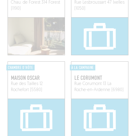
Chau. de Forest 314
Forest
Rue Lesbroussart 47
Ixelles
(1190)
(1050)
CHAMBRE D'HÔTE
À LA CAMPAGNE
MAISON OSCAR
LE CORUMONT
Rue des Tailles 12
Rue Corumont 13
La
Rochefort (5580)
Roche-en-Ardenne (6980)