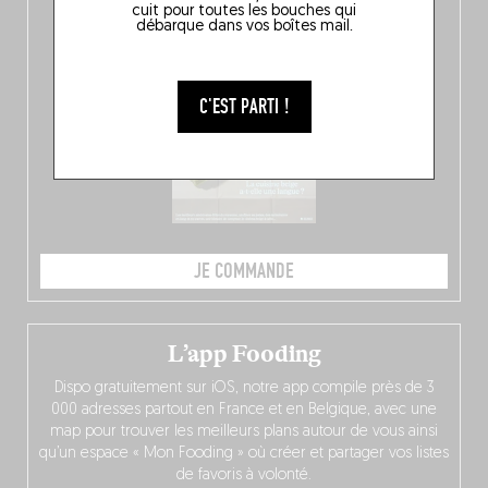
10 spots
au sommet de la belgitude.
cuit pour toutes les bouches qui
débarque dans vos boîtes mail.
C'EST PARTI !
JE COMMANDE
L’app Fooding
Dispo gratuitement sur iOS, notre app compile près de 3
000 adresses partout en France et en Belgique, avec une
map pour trouver les meilleurs plans autour de vous ainsi
qu’un espace « Mon Fooding » où créer et partager vos listes
de favoris à volonté.