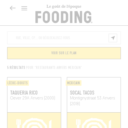
Le goût de l’époque
VOIR SUR LE PLAN
5 RÉSULTATS
POUR "RESTAURANTS ANVERS MEXICAIN"
LÈCHE-DOIGTS
MEXICAIN
TAQUERIA RICO
SOCAL TACOS
Oever 29A
Anvers (2000)
Montignystraat 53
Anvers
(2018)