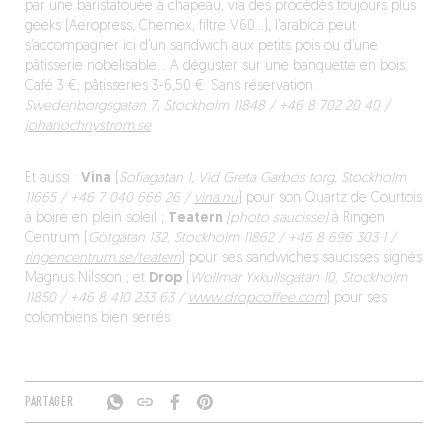
par une baristatouée à chapeau, via des procédés toujours plus
geeks (Aeropress, Chemex, filtre V60…), l’arabica peut
s’accompagner ici d’un sandwich aux petits pois ou d’une
pâtisserie nobelisable… A déguster sur une banquette en bois.
Café 3 €, pâtisseries 3-6,50 €. Sans réservation.
Swedenborgsgatan 7, Stockholm 11848 / ‪+46 8 702 20 40 /
johanochnystrom.se
Et aussi :
Vina
(
Sofiagatan 1, Vid Greta Garbos torg, Stockholm
11665 / +46 7 040 666 26 /
vina.nu
) pour son Quartz de Courtois
à boire en plein soleil ;
Teatern
(photo saucisse)
à Ringen
Centrum (
Götgatan 132, Stockholm 11862 / +46 8 696 303 1 /
ringencentrum.se/teatern
) pour ses sandwiches saucisses signés
Magnus Nilsson ; et
Drop
(
Wollmar Yxkullsgatan 10, Stockholm
11850 / +46 8 410 233 63 /
www.dropcoffee.com
) pour ses
colombiens bien serrés.
PARTAGER