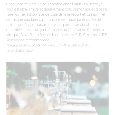
Chez Babette, c’est un peu comme chez Franny’s à Brooklyn.
Tout est ultra-simple et génialement bon. Démoniaques tapas à
faire tourner (chou-rave déroulé dans le yaourt et sumac ; filet
de maquereau bien cuit, tronçons de rhubarbe et purée de
raifort qui décape ; tartare de veau, parmesan et colatura, etc.)
et terribles pizzas du jour. A marier au Ganevat de l’armoire à
vin, qui côtoie Ducru Beaucaillou ! Assiettes 8-17 €, pizzas 14-17€.
Réservation recommandée.
Roslagsgatan 6, Stockholm 11355 / ‪+46 8 509 022 24 /
www.babette.se