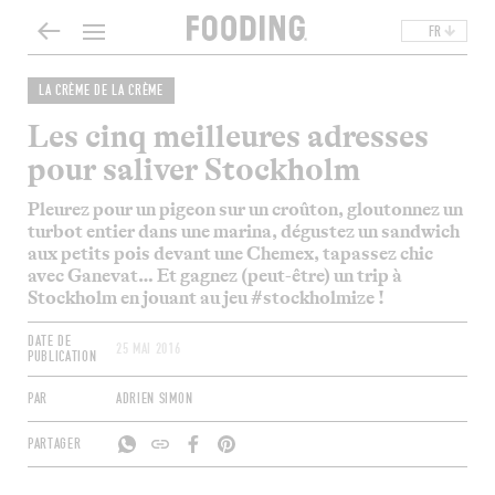
FR
LA CRÈME DE LA CRÈME
Les cinq meilleures adresses
pour saliver Stockholm
Pleurez pour un pigeon sur un croûton, gloutonnez un
turbot entier dans une marina, dégustez un sandwich
aux petits pois devant une Chemex, tapassez chic
avec Ganevat… Et gagnez (peut-être) un trip à
Stockholm en jouant au jeu #stockholmize !
DATE DE
25 MAI 2016
PUBLICATION
PAR
ADRIEN SIMON
PARTAGER