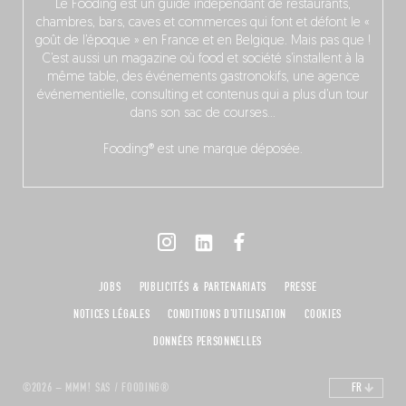
Le Fooding est un guide indépendant de restaurants,
chambres, bars, caves et commerces qui font et défont le «
goût de l’époque » en France et en Belgique. Mais pas que !
C’est aussi un magazine où food et société s’installent à la
même table, des événements gastronokifs, une agence
événementielle, consulting et contenus qui a plus d’un tour
dans son sac de courses…
Fooding® est une marque déposée.
JOBS
PUBLICITÉS & PARTENARIATS
PRESSE
NOTICES LÉGALES
CONDITIONS D'UTILISATION
COOKIES
DONNÉES PERSONNELLES
©2026 – MMM! SAS / FOODING®
FR