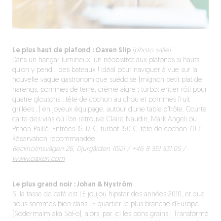
Le plus haut de plafond : Oaxen Slip
(photo salle)
Dans un hangar lumineux, un néobistrot aux plafonds si hauts
qu’on y pend… des bateaux ! Idéal pour naviguer à vue sur la
nouvelle vague gastronomique suédoise (mignon petit plat de
harengs, pommes de terre, crème aigre ; turbot entier rôti pour
quatre gloutons ; tête de cochon au chou et pommes fruit
grillées…) en joyeux équipage, autour d’une table d’hôte. Courte
carte des vins où l’on retrouve Claire Naudin, Mark Angeli ou
Pithon-Paillé. Entrées 15-17 €, turbot 150 €, tête de cochon 70 €.
Réservation recommandée.
Beckholmsvägen 26, Djurgården 11521 / ‪+46 8 551 531 05 /
www.oaxen.com
Le plus grand noir : Johan & Nyström
Si la tasse de café est LE joujou hipster des années 2010, et que
nous sommes bien dans LE quartier le plus branché d’Europe
(Södermalm aka SoFo), alors, par ici les bons grains ! Transformé