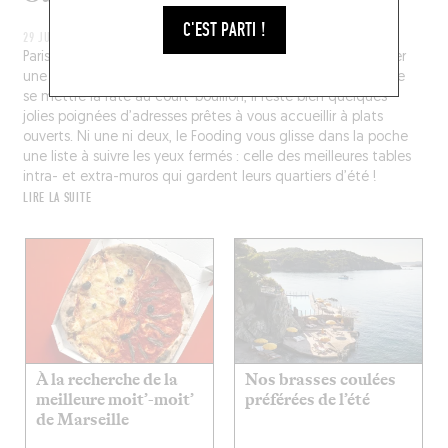
C'EST PARTI !
29 JUIL. 2026
Paris presque désert, c’est super... reste à savoir où boulotter
une digne formule entrée, plat, dessert ! Mais pas besoin de
se mettre la rate au court-bouillon, il reste bien quelques
jolies poignées d’adresses prêtes à vous accueillir à plats
ouverts. Ni une ni deux, le Fooding vous glisse dans la poche
une liste à suivre les yeux fermés : celle des meilleures tables
intra- et extra-muros qui gardent leurs quartiers d’été !
LIRE LA SUITE
À la recherche de la
Nos brasses coulées
meilleure moit’-moit’
préférées de l’été
de Marseille