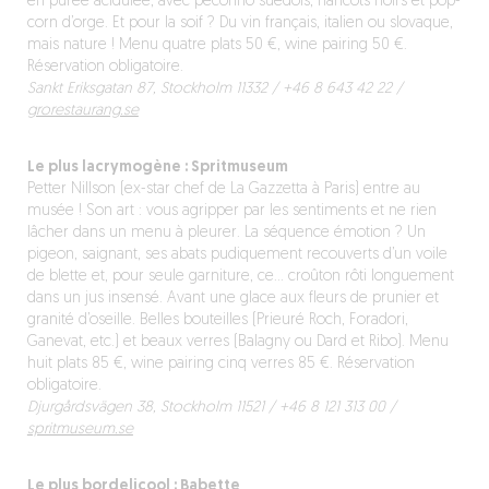
en purée acidulée, avec pecorino suédois, haricots noirs et pop-
corn d’orge. Et pour la soif ? Du vin français, italien ou slovaque,
mais nature ! Menu quatre plats 50 €, wine pairing 50 €.
Réservation obligatoire.
Sankt Eriksgatan 87, Stockholm 11332 /
+46 8 643 42 22
‪ /
grorestaurang.se
Le plus lacrymogène : Spritmuseum
Petter Nillson (ex-star chef de La Gazzetta à Paris) entre au
musée ! Son art : vous agripper par les sentiments et ne rien
lâcher dans un menu à pleurer. La séquence émotion ? Un
pigeon, saignant, ses abats pudiquement recouverts d’un voile
de blette et, pour seule garniture, ce… croûton rôti longuement
dans un jus insensé. Avant une glace aux fleurs de prunier et
granité d’oseille. Belles bouteilles (Prieuré Roch, Foradori,
Ganevat, etc.) et beaux verres (Balagny ou Dard et Ribo). Menu
huit plats 85 €, wine pairing cinq verres 85 €. Réservation
obligatoire.
Djurgårdsvägen 38, Stockholm 11521 / ‪+46 8 121 313 00 /
spritmuseum.se
Le plus bordelicool : Babette