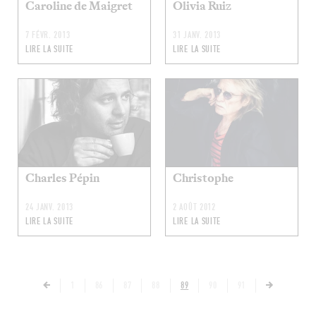
Caroline de Maigret
Olivia Ruiz
7 FÉVR. 2013
31 JANV. 2013
LIRE LA SUITE
LIRE LA SUITE
Charles Pépin
Christophe
24 JANV. 2013
2 AOÛT 2012
LIRE LA SUITE
LIRE LA SUITE
1
86
87
88
89
90
91