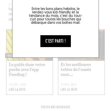
21 OCT. 2025
Entre les bons plans hebdos, le
Partez sur la route des bars PMU® à la rencontre de nos
rendez-vous kid-friendly et la
régions !
tendance du mois, c'est du tout-
LIRE LA SUITE
cuit pour toutes les bouches qui
débarque dans vos boîtes mail.
C'EST PARTI !
FOODING 2.0
LA CRÈME DE LA CRÈME
Le guide dans votre
Et les meilleures
poche avec l’app
tables de l'année
Fooding !
sont...
10 FÉVR. 2026
19 NOV. 2025
LIRE LA SUITE
LIRE LA SUITE
TOUTES NOS RUBRIQUES