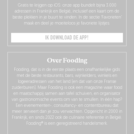
Gratis te krijgen op iOS: onze app bundelt bijna 3.000
adressen in Frankrijk en België, inclusief een kaart om de
beste plekken in je buurt te vinden. In de sectie ‘Favorieten’
maak en deel je moeiteloos je favoriete lijstjes.
IK DOWNLOAD DE APP!
Over Fooding
Fooding, dat is in de eerste plaats een onafhankelijke gids
met de beste restaurants, bars, wijnkelders, winkels en
logeeradressen van het land (en dat van onze Franse
zuiderburen). Maar Fooding is ook een magazine waar food
en maatschappij samen aan tafel schuiven, en organisator
van gastronomische events om van te smullen. In één hap?
Een evenementen-, consultancy- en contentbureau dat
meer serveert dan je zou verwachten. Opgericht in 2000 in
Frankrijk, en sinds 2022 ook de culinaire referentie in België.
Fooding® is een geregistreerd handelsmerk.