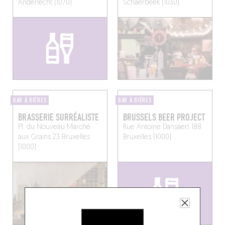
Anderlecht (1070)
Schaerbeek (1030)
BAR À BIÈRES
BAR À BIÈRES
BRASSERIE SURRÉALISTE
BRUSSELS BEER PROJECT
Pl. du Nouveau Marché
Rue Antoine Dansaert 188
aux Grains 23
Bruxelles
Bruxelles (1000)
(1000)