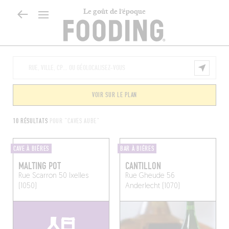
Le goût de l’époque
VOIR SUR LE PLAN
10 RÉSULTATS
POUR "CAVES AUBE"
CAVE À BIÈRES
BAR À BIÈRES
MALTING POT
CANTILLON
Rue Scarron 50
Ixelles
Rue Gheude 56
(1050)
Anderlecht (1070)