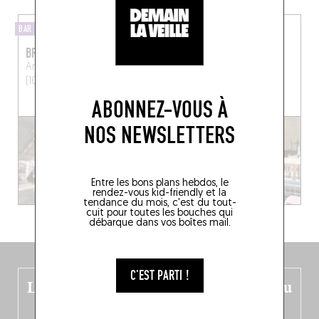
BAR À BIÈRES
CAVE
BRASSERIE LA SENNE
MAGUIE
Anna Bochdreef 19
Brussel
Rue de l'Hôtel des
(1000)
Monnaies 86
Saint-Gilles
(1060)
ABONNEZ-VOUS À
NOS NEWSLETTERS
Entre les bons plans hebdos, le
rendez-vous kid-friendly et la
tendance du mois, c'est du tout-
cuit pour toutes les bouches qui
débarque dans vos boîtes mail.
C'EST PARTI !
Le nouveau guide Belgique est sorti du
four !