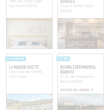
SOURCES
Hôtel des Dunes
Lège-
Cap-Ferret (33970)
3 Rue St Martin
Flayat
(23260)
À LA CAMPAGNE
À LA MER
LA MAISON ODETTE
REGINA EXPERIMENTAL
BIARRITZ
2 bis place de l’Airette,
30120 Aulas
52 Av. de l'Impératrice
Biarritz (64200)
RÉSERVER UNE CHAMBRE