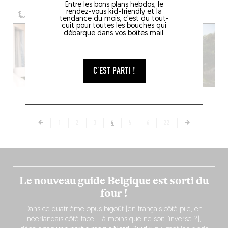
Entre les bons plans hebdos, le
rendez-vous kid-friendly et la
tendance du mois, c'est du tout-
cuit pour toutes les bouches qui
débarque dans vos boîtes mail.
C'EST PARTI !
1
2
3
4
5
6
22
Le nouveau guide Belgique est sorti du
four !
Dans ce quatrième opus bigoût (en français côté pile, en
néerlandais côté face – à moins que ne soit l’inverse ?),