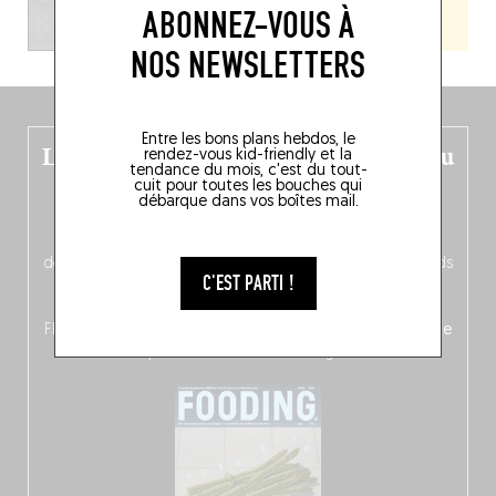
ABONNEZ-VOUS À
NOS NEWSLETTERS
Entre les bons plans hebdos, le
Le nouveau guide Belgique est sorti du
rendez-vous kid-friendly et la
tendance du mois, c'est du tout-
four !
cuit pour toutes les bouches qui
débarque dans vos boîtes mail.
Dans ce quatrième opus bigoût (en français côté pile, en
néerlandais côté face – à moins que ne soit l’inverse ?),
découvrez
une partie mag « Nord-Zuid »
qui met les pieds
C'EST PARTI !
dans le plat (pays) pour se demander si la cuisine a une
langue, mais aussi
150 adresses flambant neuves
en
Flandre, à Bruxelles et en Wallonie, ainsi qu’
un palmarès de
10 spots
au sommet de la belgitude.