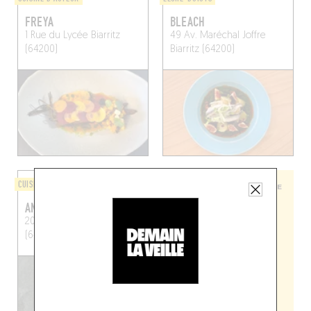
FREYA
BLEACH
1 Rue du Lycée
Biarritz
49 Av. Maréchal Joffre
(64200)
Biarritz (64200)
CUISINE D'AUTEUR
ANEMA
20 Av. Carnot
Biarritz
(64200)