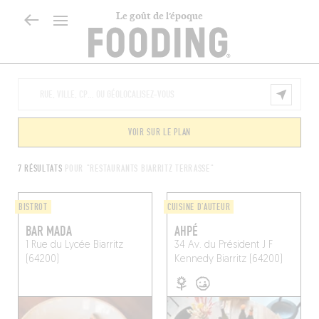
Le goût de l’époque
VOIR SUR LE PLAN
7 RÉSULTATS
POUR "RESTAURANTS BIARRITZ TERRASSE"
BISTROT
CUISINE D'AUTEUR
BAR MADA
AHPÉ
1 Rue du Lycée
Biarritz
34 Av. du Président J F
(64200)
Kennedy
Biarritz (64200)