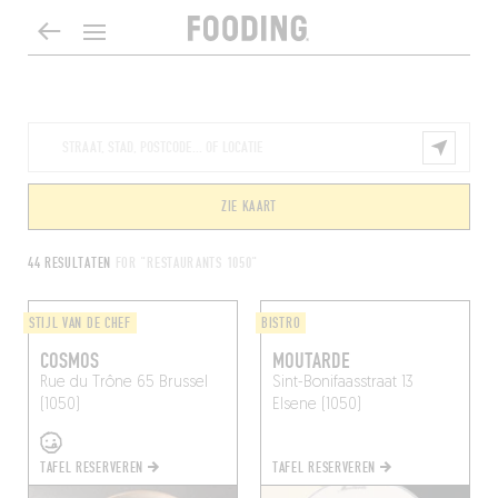
ZIE KAART
44 RESULTATEN
FOR "RESTAURANTS 1050"
STIJL VAN DE CHEF
BISTRO
COSMOS
MOUTARDE
Rue du Trône 65
Brussel
Sint-Bonifaasstraat 13
(1050)
Elsene (1050)
TAFEL RESERVEREN
TAFEL RESERVEREN