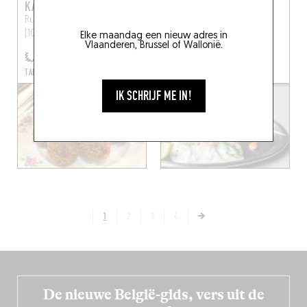
KARTOUCHE
NUAGE
Rue Defacqz 58
Bruxelles
Rue Lesbroussart 118
(1050)
Brussel (1050)
Elke maandag een nieuw adres in
Vlaanderen, Brussel of Wallonië.
TAFEL RESERVEREN
IK SCHRIJF ME IN!
1
2
3
4
De nieuwe België-gids, vers uit de