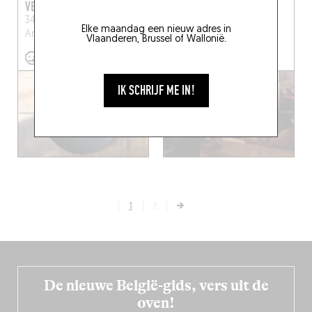
VERANDA
ARRIKIIATI
34 Lange Lobroekstraat
22 Kommekensstraat
Elke maandag een nieuw adres in
Antwerpen (2060)
Antwerpen (2000)
Vlaanderen, Brussel of Wallonië.
IK SCHRIJF ME IN!
1
2
De nieuwe België-gids, vers uit de
oven!