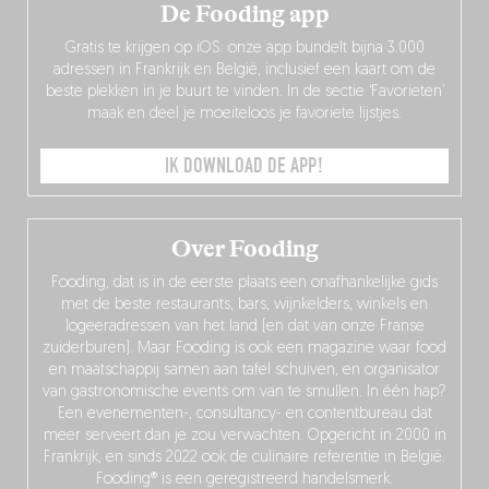
De Fooding app
Gratis te krijgen op iOS: onze app bundelt bijna 3.000
adressen in Frankrijk en België, inclusief een kaart om de
beste plekken in je buurt te vinden. In de sectie ‘Favorieten’
maak en deel je moeiteloos je favoriete lijstjes.
IK DOWNLOAD DE APP!
Over Fooding
Fooding, dat is in de eerste plaats een onafhankelijke gids
met de beste restaurants, bars, wijnkelders, winkels en
logeeradressen van het land (en dat van onze Franse
zuiderburen). Maar Fooding is ook een magazine waar food
en maatschappij samen aan tafel schuiven, en organisator
van gastronomische events om van te smullen. In één hap?
Een evenementen-, consultancy- en contentbureau dat
meer serveert dan je zou verwachten. Opgericht in 2000 in
Frankrijk, en sinds 2022 ook de culinaire referentie in België.
Fooding® is een geregistreerd handelsmerk.