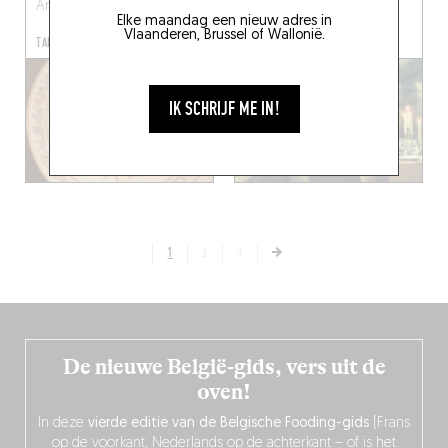
Antwerpen (2000)
Antwerpen (2140)
Elke maandag een nieuw adres in
Vlaanderen, Brussel of Wallonië.
TAFEL RESERVEREN
IK SCHRIJF ME IN!
1
2
3
De nieuwe België-gids, vers uit de
oven!
In deze
vierde editie van de Belgische Fooding-gids
(Frans
op de voorkant, Nederlands op de achterkant – of is het