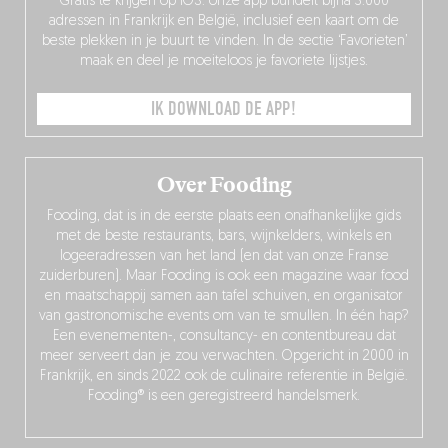
Gratis te krijgen op iOS: onze app bundelt bijna 3.000
adressen in Frankrijk en België, inclusief een kaart om de
beste plekken in je buurt te vinden. In de sectie ‘Favorieten’
maak en deel je moeiteloos je favoriete lijstjes.
IK DOWNLOAD DE APP!
Over Fooding
Fooding, dat is in de eerste plaats een onafhankelijke gids
met de beste restaurants, bars, wijnkelders, winkels en
logeeradressen van het land (en dat van onze Franse
zuiderburen). Maar Fooding is ook een magazine waar food
en maatschappij samen aan tafel schuiven, en organisator
van gastronomische events om van te smullen. In één hap?
Een evenementen-, consultancy- en contentbureau dat
meer serveert dan je zou verwachten. Opgericht in 2000 in
Frankrijk, en sinds 2022 ook de culinaire referentie in België.
Fooding® is een geregistreerd handelsmerk.