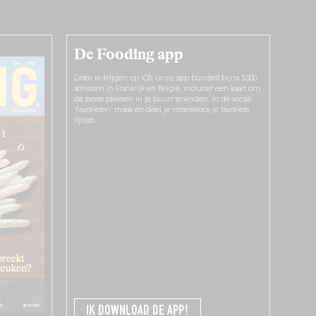
De Fooding app
Gratis te krijgen op iOS: onze app bundelt bijna 3.000
adressen in Frankrijk en België, inclusief een kaart om
de beste plekken in je buurt te vinden. In de sectie
‘Favorieten’ maak en deel je moeiteloos je favoriete
lijstjes.
IK DOWNLOAD DE APP!