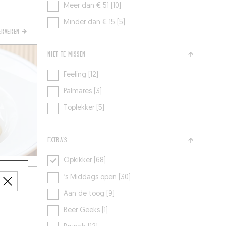
Meer dan € 51 [10]
Minder dan € 15 [5]
SERVEREN
NIET TE MISSEN
Feeling [12]
Palmares [3]
Toplekker [5]
EXTRA'S
Opkikker [68]
‘s Middags open [30]
Aan de toog [9]
Beer Geeks [1]