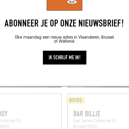
ABONNEER JE OP ONZE NIEUWSBRIEF!
Elke maandag een nieuw adres in Vlaanderen, Brussel
of Wallonië.
IK SCHRIJF ME IN!
BISTRO
BOY
BAR BILLIE
htsstraat 20
Rue Sainte-Catherine 42
(1000)
Brussel (1000)