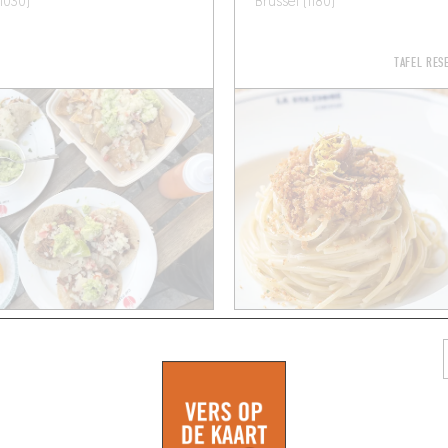
1030)
Brussel (1180)
TAFEL RE
ITALIAANS
ARCUTERIE
NUOVO ROSSO
 Dejaer 16
Bosquetstraat 62
(1060)
Brussel (1060)