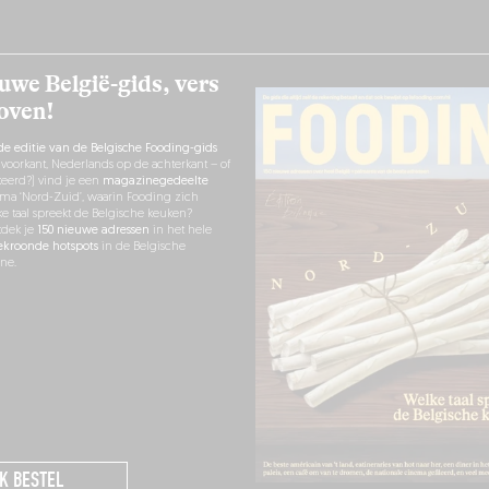
uwe België-gids, vers
 oven!
de editie van de Belgische Fooding-gids
 voorkant, Nederlands op de achterkant – of
eerd?) vind je een
magazinegedeelte
ma ‘Nord-Zuid’, waarin Fooding zich
lke taal spreekt de Belgische keuken?
tdek je
150 nieuwe adressen
in het hele
ekroonde hotspots
in de Belgische
ne.
IK BESTEL