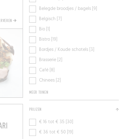
Belegde broodjes / bagels [9]
Belgisch [7]
SERVEREN
Bio [1]
Bistro [19]
Bordjes / Koude schotels [3]
Brasserie [2]
Café [8]
Chinees [2]
MEER TONEN
PRIJZEN
€ 16 tot € 35 [30]
ARI
€ 36 tot € 50 [19]