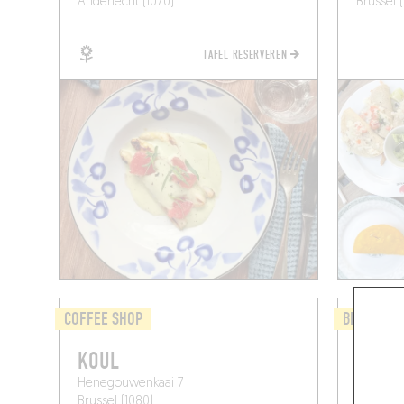
Anderlecht (1070)
Brussel (
TAFEL RESERVEREN
COFFEE SHOP
BISTRO
KOUL
LA CH
Henegouwenkaai 7
Av. Paul
Brussel (1080)
Brussel 