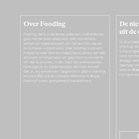
Over Fooding
De nie
uit de
Fooding, dat is in de eerste plaats een onafhankelijke
gids met de beste restaurants, bars, wijnkelders,
In deze
vier
winkels en logeeradressen van het land (en dat van
(Frans op de
onze Franse zuiderburen). Maar Fooding is ook een
is het omgek
magazine waar food en maatschappij samen aan tafel
rond het the
schuiven, en organisator van gastronomische events
afvraagt: we
om van te smullen. In één hap? Een evenementen-,
Daarnaast on
consultancy- en contentbureau dat meer serveert
land en
10 b
dan je zou verwachten. Opgericht in 2000 in Frankrijk,
culinaire sce
en sinds 2022 ook de culinaire referentie in België.
Fooding® is een geregistreerd handelsmerk.