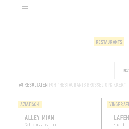
RESTAURANTS
68 RESULTATEN
FOR "RESTAURANTS BRUSSEL OPKIKKER"
AZIATISCH
VINGERAF
ALLEY MIAN
LAFE
Schildknaapsstraat
Rue de l