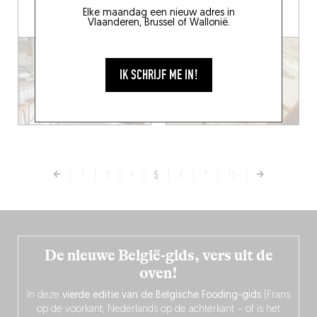
Heverlee (3001)
Elke maandag een nieuw adres in
Vlaanderen, Brussel of Wallonië.
IK SCHRIJF ME IN!
1
3
4
5
6
7
15
De nieuwe België-gids, vers uit de
oven!
In deze
vierde editie van de Belgische Fooding-gids
(Frans
op de voorkant, Nederlands op de achterkant – of is het