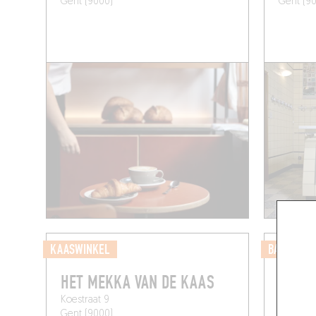
Gent (9000)
Gent (9
KAASWINKEL
BAKKERIJ
HET MEKKA VAN DE KAAS
KULT
Koestraat 9
Volderss
Gent (9000)
Gent (9