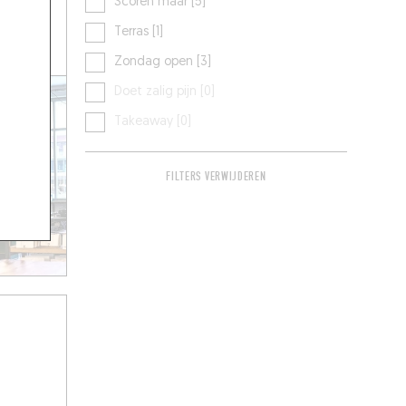
Scoren maar [5]
Terras [1]
Zondag open [3]
Doet zalig pijn [0]
Takeaway [0]
FILTERS VERWIJDEREN