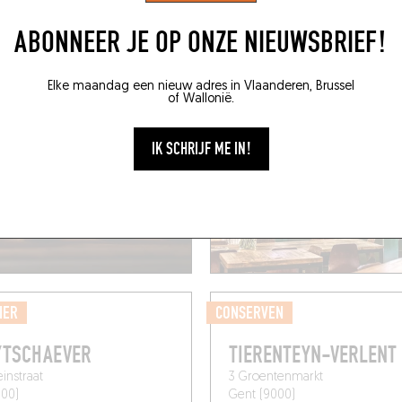
4E Dok-Noord
Gent (9000)
ABONNEER JE OP ONZE NIEUWSBRIEF!
Elke maandag een nieuw adres in Vlaanderen, Brussel
of Wallonië.
IK SCHRIJF ME IN!
IER
CONSERVEN
YTSCHAEVER
TIERENTEYN-VERLENT
instraat
3 Groentenmarkt
000)
Gent (9000)