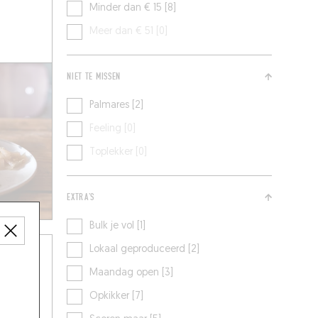
Minder dan € 15 [8]
Meer dan € 51 [0]
NIET TE MISSEN
Palmares [2]
Feeling [0]
Toplekker [0]
EXTRA'S
Bulk je vol [1]
Lokaal geproduceerd [2]
Maandag open [3]
S AND
Opkikker [7]