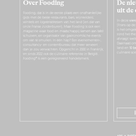
Over Fooding
De nie
uit de
Fooding, dat is in de eerste plaats een onafhankelijke
gids met de beste restaurants, bars, wijnkelders,
In deze
vier
winkels en logeeradressen van het land (en dat van
(Frans op de
onze Franse zuiderburen). Maar Fooding is ook een
is het omgek
magazine waar food en maatschappij samen aan tafel
rond het the
schuiven, en organisator van gastronomische events
afvraagt: we
om van te smullen. In één hap? Een evenementen-,
Daarnaast on
consultancy- en contentbureau dat meer serveert
land en
10 b
dan je zou verwachten. Opgericht in 2000 in Frankrijk,
culinaire sce
en sinds 2022 ook de culinaire referentie in België.
Fooding® is een geregistreerd handelsmerk.