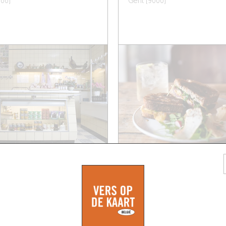
000)
Gent (9000)
KOFFIEBRANDERIJ
UR
WAY COFFEE ROASTER
BAKEHOUSE
traat 8
000)