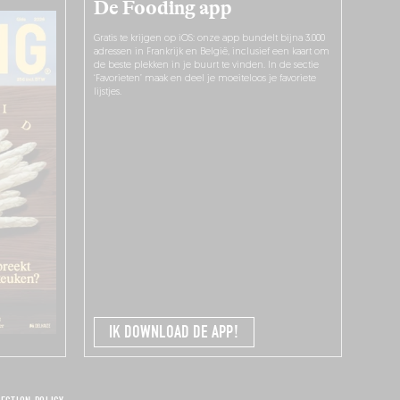
De Fooding app
Gratis te krijgen op iOS: onze app bundelt bijna 3.000
adressen in Frankrijk en België, inclusief een kaart om
de beste plekken in je buurt te vinden. In de sectie
‘Favorieten’ maak en deel je moeiteloos je favoriete
lijstjes.
IK DOWNLOAD DE APP!