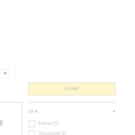
EVENEMENTEN
ZIE KAART
ZIN IN
R
Bakkerij [5]
Chocolatier [2]