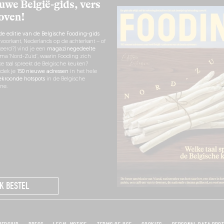
uwe België-gids, vers
 oven!
de editie van de Belgische Fooding-gids
 voorkant, Nederlands op de achterkant – of
eerd?) vind je een
magazinegedeelte
ma ‘Nord-Zuid’, waarin Fooding zich
lke taal spreekt de Belgische keuken?
tdek je
150 nieuwe adressen
in het hele
ekroonde hotspots
in de Belgische
ne.
IK BESTEL