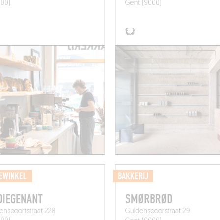
000)
Gent (9000)
EWINKEL
BAKKERIJ
DIEGENANT
SMØRBRØD
venspoortstraat 228
Guldenspoorstraat 29