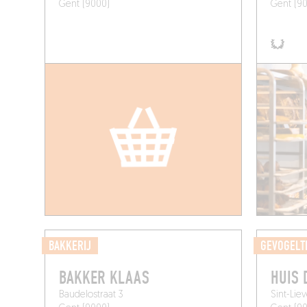
Gent (9000)
Gent (9
BAKKERIJ
GEVOGELT
BAKKER KLAAS
HUIS 
Baudelostraat 3
Sint-Lie