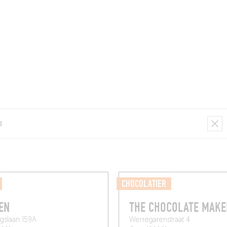
KAMERS
BARS
ZAKEN
KELDERS
RECEPTEN
CHOCOLATIER
EN
THE CHOCOLATE MAKE
ngslaan 159A
Werregarenstraat 4