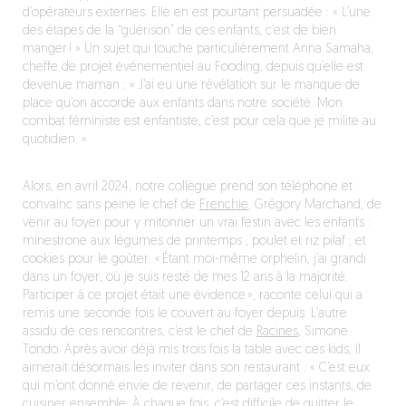
d’opérateurs externes. Elle en est pourtant persuadée : « L’une
des étapes de la “guérison” de ces enfants, c’est de bien
manger ! » Un sujet qui touche particulièrement Anna Samaha,
cheffe de projet événementiel au Fooding, depuis qu’elle est
devenue maman : « J’ai eu une révélation sur le manque de
place qu’on accorde aux enfants dans notre société. Mon
combat féministe est enfantiste, c’est pour cela que je milite au
quotidien. »
Alors, en avril 2024, notre collègue prend son téléphone et
convainc sans peine le chef de
Frenchie
, Grégory Marchand, de
venir au foyer pour y mitonner un vrai festin avec les enfants :
minestrone aux légumes de printemps ; poulet et riz pilaf ; et
cookies pour le goûter. « Étant moi-même orphelin, j’ai grandi
dans un foyer, où je suis resté de mes 12 ans à la majorité.
Participer à ce projet était une évidence », raconte celui qui a
remis une seconde fois le couvert au foyer depuis. L’autre
assidu de ces rencontres, c’est le chef de
Racines
, Simone
Tondo. Après avoir déjà mis trois fois la table avec ces kids, il
aimerait désormais les inviter dans son restaurant : « C’est eux
qui m’ont donné envie de revenir, de partager ces instants, de
cuisiner ensemble. À chaque fois, c’est difficile de quitter le