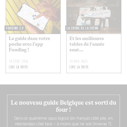
FOODING 2.0
LA CRÈME DE LA CRÈME
Le guide dans votre
Et les meilleures
poche avec l’app
tables de l'année
Fooding !
sont...
10 FÉVR. 2026
19 NOV. 2025
LIRE LA SUITE
LIRE LA SUITE
Le nouveau guide Belgique est sorti du
four !
Dans ce quatrième opus bigoût (en français côté pile, en
néerlandais côté face – à moins que ne soit l’inverse ?),