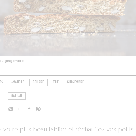
 au gingembre
TS
AMANDES
BEURRE
ŒUF
GINGEMBRE
GÂTEAU
z votre plus beau tablier et réchauffez vos petits