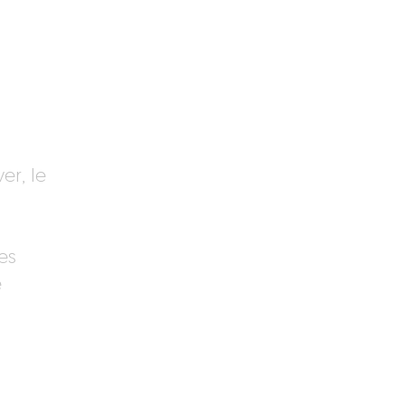
er, le
es
e