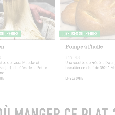
 SUCRERIES
JOYEUSES SUCRERIES
en
Pompe à l’huile
4
1 DÉC. 2024
ette de Laura Maeder et
Une recette de Frédéric Dejuli,
adjadj, chef·fes de La Petite
biscuitier en chef de 180° à Mar
e. ...
...
ITE
LIRE LA SUITE
OÙ MANGER CE PLAT 