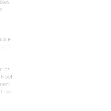
êtes
s
atale.
s les
r les
e Noël
ement
hoisi