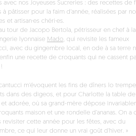
 avec nos Joyeuses Sucreries : des recettes de f
s à pâtisser pour la faim d’année, réalisées par no
es et artisan·es chéri·es.
au tour de Jacopo Bertola, pétrisseur en chef à la
ngerie lyonnaise
Mado
, qui revisite les fameux
cci, avec du gingembre local, en ode à sa terre n
 enfin une recette de croquants qui ne cassent pa
!
 cantucci m’évoquent les fins de dîners lo trempe
its dans des digeos, et pour Charlotte la table d
h et adorée, où sa grand-mère dépose invariabl
roquants maison et une rondelle d’ananas. On a c
 revisiter cette année pour les fêtes, avec du
mbre, ce qui leur donne un vrai goût d’hiver. »