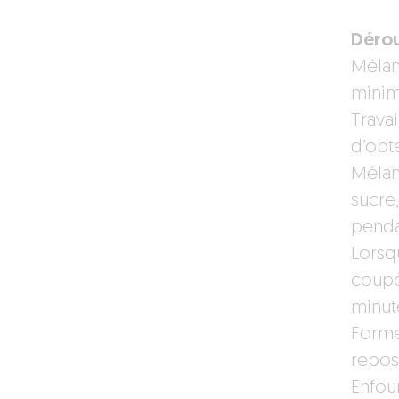
Dérou
Mélan
minim
Travai
d’obt
Mélan
sucre
penda
Lorsq
coupé
minut
Forme
repos
Enfou