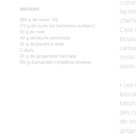
cœurs
INGRÉDIENTS
facile
280 g de farine T65
chef·f
170 g de sucre (de betterave ou blanc)
C’est 
50 g de miel
40 g de beurre pommade
boula
30 g de poudre à lever
cantu
2 œufs
20 g de gingembre frais râpé
Voilà
100 g d’amandes complètes entières
dents 
« Les
biscu
kitsc
des c
de les
ginge