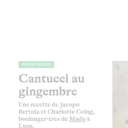
MAGAZINE
RESTAURANTS
CHAM
JOYEUSES SUCRERIES
Cantucci au
gingembre
U
ne recette
de Jacopo
Bertola
et Charlotte Coing
,
boulanger·ères
de
Mado
à
Lyon
.