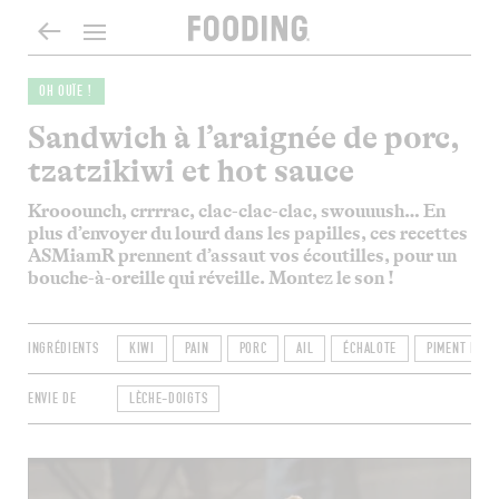
OH OUÏE !
Sandwich à l’araignée de porc,
tzatzikiwi et hot sauce
Krooounch, crrrrac, clac-clac-clac, swouuush… En
plus d’envoyer du lourd dans les papilles, ces recettes
ASMiamR prennent d’assaut vos écoutilles, pour un
bouche-à-oreille qui réveille. Montez le son !
INGRÉDIENTS
KIWI
PAIN
PORC
AIL
ÉCHALOTE
PIMENT DOUX
ENVIE DE
LÈCHE-DOIGTS