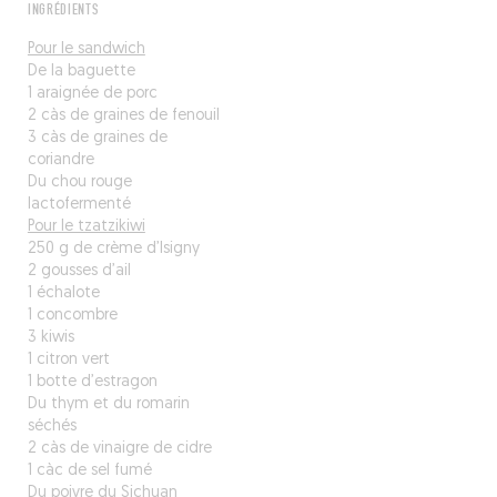
INGRÉDIENTS
Pour le sandwich
De la baguette
1 araignée de porc
2 càs de graines de fenouil
3 càs de graines de
coriandre
Du chou rouge
lactofermenté
Pour le tzatzikiwi
250 g de crème d’Isigny
2 gousses d’ail
1 échalote
1 concombre
3 kiwis
1 citron vert
1 botte d’estragon
Du thym et du romarin
séchés
2 càs de vinaigre de cidre
1 càc de sel fumé
Du poivre du Sichuan