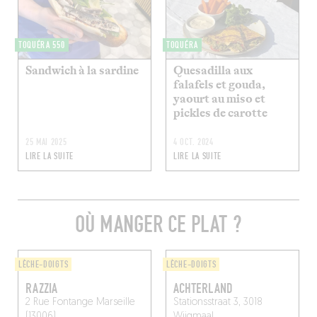
TOQUÉRA 550
TOQUÉRA
Sandwich à la sardine
Quesadilla aux
falafels et gouda,
yaourt au miso et
pickles de carotte
25 MAI 2025
4 OCT. 2024
LIRE LA SUITE
LIRE LA SUITE
OÙ MANGER CE PLAT ?
LÈCHE-DOIGTS
LÈCHE-DOIGTS
RAZZIA
ACHTERLAND
2 Rue Fontange
Marseille
Stationsstraat 3, 3018
(13006)
Wijgmaal