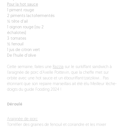
Pour la hot sauce
1 piment rouge
2 piments lactofermentés
½ tête d’ail
1 oignon rouge (ou 2
échalotes)
3 tomates
½ fenouil
1 jus de citron vert
De l’huile d’olive
Cette semaine, faites une
Razzia
sur le surkiffant sandwich à
l’araignée de porc d’Axelle Poittevin, que la cheffe met sur
orbite avec une hot sauce et un ébouriffant tzatzikiwi… Pas
étonnant que son repaire marseillais ait été élu Meilleur lèche-
doigts du guide Fooding 2024 !
Déroulé
Araignée de porc
Torréfier des graines de fenouil et coriandre et les mixer